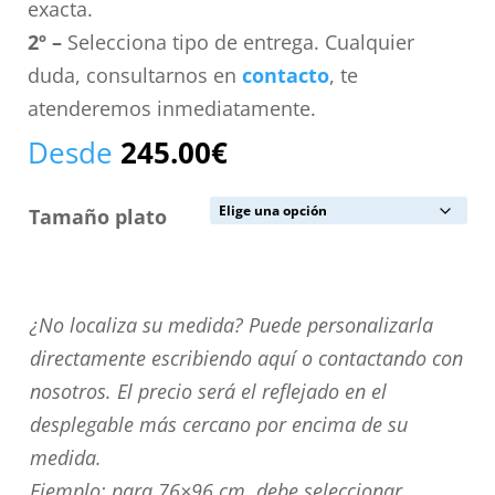
exacta.
2º –
Selecciona tipo de entrega. Cualquier
duda, consultarnos en
contacto
, te
atenderemos inmediatamente.
Desde
245.00
€
Tamaño plato
¿No
¿No localiza su medida? Puede personalizarla
localiza
directamente escribiendo aquí o contactando con
su
nosotros. El precio será el reflejado en el
medida?
desplegable más cercano por encima de su
Puede
medida.
personalizarla
Ejemplo: para 76×96 cm. debe seleccionar