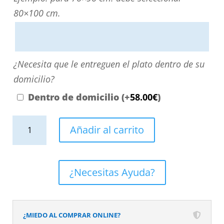
directamente
80×100 cm.
escribiendo
aquí
o
¿Necesita
¿Necesita que le entreguen el plato dentro de su
contactando
que
domicilio?
con
le
Dentro de domicilio
(+
58.00
€
)
nosotros.
entreguen
El
Plato
el
Añadir al carrito
precio
de
plato
será
ducha
dentro
el
resina
de
¿Necesitas Ayuda?
reflejado
textura
su
en
pizarra.
domicilio?
el
Efecto
¿MIEDO AL COMPRAR ONLINE?
desplegable