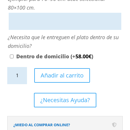
directamente
80×100 cm.
escribiendo
aquí
o
¿Necesita
¿Necesita que le entreguen el plato dentro de su
contactando
que
domicilio?
con
le
Dentro de domicilio
(+
58.00
€
)
nosotros.
entreguen
El
Plato
el
Añadir al carrito
precio
de
plato
será
ducha
dentro
el
resina
de
¿Necesitas Ayuda?
reflejado
textura
su
en
pizarra.
domicilio?
el
Efecto
¿MIEDO AL COMPRAR ONLINE?
desplegable