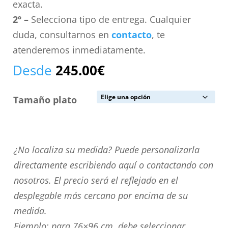
exacta.
2º –
Selecciona tipo de entrega. Cualquier
duda, consultarnos en
contacto
, te
atenderemos inmediatamente.
Desde
245.00
€
Tamaño plato
¿No
¿No localiza su medida? Puede personalizarla
localiza
directamente escribiendo aquí o contactando con
su
nosotros. El precio será el reflejado en el
medida?
desplegable más cercano por encima de su
Puede
medida.
personalizarla
Ejemplo: para 76×96 cm. debe seleccionar