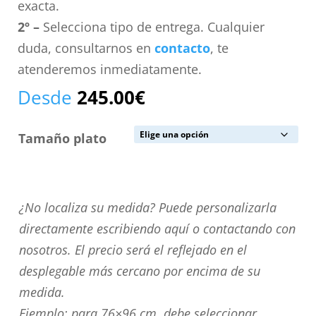
exacta.
2º –
Selecciona tipo de entrega. Cualquier
duda, consultarnos en
contacto
, te
atenderemos inmediatamente.
Desde
245.00
€
Tamaño plato
¿No
¿No localiza su medida? Puede personalizarla
localiza
directamente escribiendo aquí o contactando con
su
nosotros. El precio será el reflejado en el
medida?
desplegable más cercano por encima de su
Puede
medida.
personalizarla
Ejemplo: para 76×96 cm. debe seleccionar