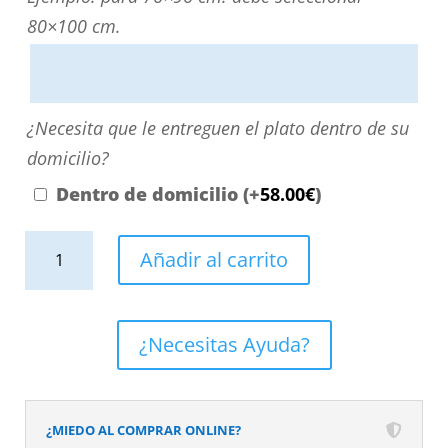
directamente
80×100 cm.
escribiendo
aquí
o
¿Necesita
¿Necesita que le entreguen el plato dentro de su
contactando
que
domicilio?
con
le
Dentro de domicilio
(+
58.00
€
)
nosotros.
entreguen
El
Plato
el
Añadir al carrito
precio
de
plato
será
ducha
dentro
el
resina
de
¿Necesitas Ayuda?
reflejado
textura
su
en
pizarra.
domicilio?
el
Efecto
¿MIEDO AL COMPRAR ONLINE?
desplegable