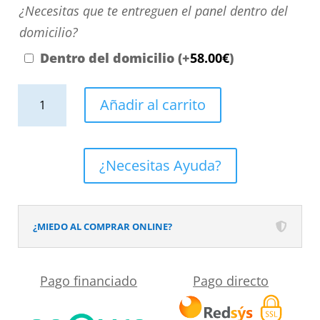
aquí
¿Necesitas
¿Necesitas que te entreguen el panel dentro del
el
que
domicilio?
ancho
te
Dentro del domicilio
(+
58.00
€
)
y
entreguen
alto
Panel
el
Añadir al carrito
que
de
panel
necesitas.
revestimiento
dentro
para
del
¿Necesitas Ayuda?
pared
domicilio?
de
baño
¿MIEDO AL COMPRAR ONLINE?
MSCOMPACT
efecto
Pago financiado
Pago directo
terrazo
CREEK