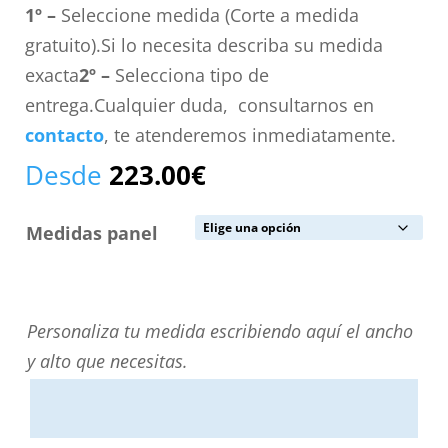
1º –
Seleccione medida (Corte a medida
gratuito).Si lo necesita describa su medida
exacta
2º –
Selecciona tipo de
entrega.Cualquier duda, consultarnos en
contacto
, te atenderemos inmediatamente.
Desde
223.00
€
Medidas panel
Personaliza
Personaliza tu medida escribiendo aquí el ancho
tu
y alto que necesitas.
medida
escribiendo