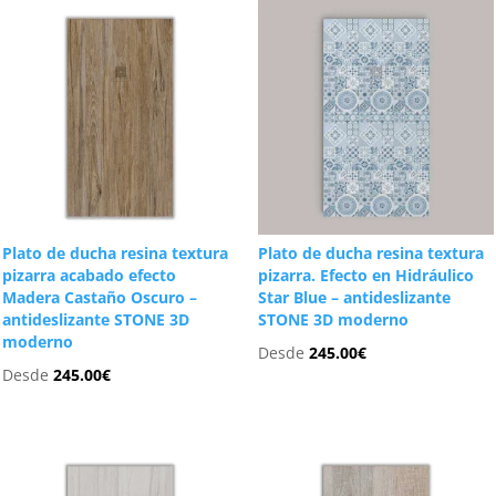
Plato de ducha resina textura
Plato de ducha resina textura
pizarra acabado efecto
pizarra. Efecto en Hidráulico
Madera Castaño Oscuro –
Star Blue – antideslizante
antideslizante STONE 3D
STONE 3D moderno
moderno
Desde
245.00
€
Desde
245.00
€