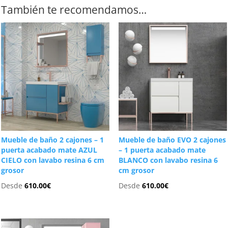
También te recomendamos…
Mueble de baño 2 cajones – 1
Mueble de baño EVO 2 cajones
puerta acabado mate AZUL
– 1 puerta acabado mate
CIELO con lavabo resina 6 cm
BLANCO con lavabo resina 6
grosor
cm grosor
Desde
610.00
€
Desde
610.00
€