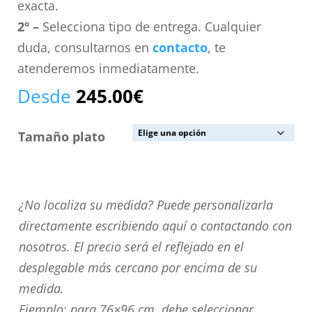
exacta.
2º –
Selecciona tipo de entrega. Cualquier
duda, consultarnos en
contacto
, te
atenderemos inmediatamente.
Desde
245.00
€
Tamaño plato
¿No
¿No localiza su medida? Puede personalizarla
localiza
directamente escribiendo aquí o contactando con
su
nosotros. El precio será el reflejado en el
medida?
desplegable más cercano por encima de su
Puede
medida.
personalizarla
Ejemplo: para 76×96 cm. debe seleccionar