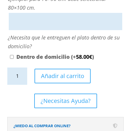
directamente
80×100 cm.
escribiendo
aquí
o
¿Necesita
¿Necesita que le entreguen el plato dentro de su
contactando
que
domicilio?
con
le
Dentro de domicilio
(+
58.00
€
)
nosotros.
entreguen
El
Plato
el
Añadir al carrito
precio
de
plato
será
ducha
dentro
el
resina
de
¿Necesitas Ayuda?
reflejado
textura
su
en
pizarra.
domicilio?
el
Efecto
¿MIEDO AL COMPRAR ONLINE?
desplegable