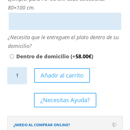
directamente
80×100 cm.
escribiendo
aquí
o
¿Necesita
¿Necesita que le entreguen el plato dentro de su
contactando
que
domicilio?
con
le
Dentro de domicilio
(+
58.00
€
)
nosotros.
entreguen
El
Plato
el
Añadir al carrito
precio
de
plato
será
ducha
dentro
el
resina
de
¿Necesitas Ayuda?
reflejado
textura
su
en
pizarra.
domicilio?
el
Efecto
¿MIEDO AL COMPRAR ONLINE?
desplegable