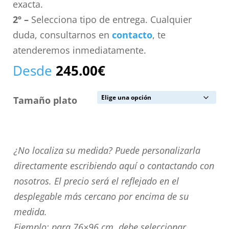
exacta.
2º –
Selecciona tipo de entrega. Cualquier
duda, consultarnos en
contacto
, te
atenderemos inmediatamente.
Desde
245.00
€
Tamaño plato
¿No
¿No localiza su medida? Puede personalizarla
localiza
directamente escribiendo aquí o contactando con
su
nosotros. El precio será el reflejado en el
medida?
desplegable más cercano por encima de su
Puede
medida.
personalizarla
Ejemplo: para 76×96 cm. debe seleccionar