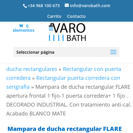
+34 968 100 673
info@varobath.com
Carrito
Contacto
0
elementos
Seleccionar página
Portada
»
Mamparas de ducha
»
Mamparas de
ducha rectangulares
»
Rectangular con puerta
corredera
»
Rectangular puerta corredera con
serigrafía
»
Mampara de ducha rectangular FLARE
apertura frontal 1 fijo-1 puerta corredera+ 1 fijo .
DECORADO INDUSTRIAL. Con tratamiento anti-cal.
Acabado BLANCO MATE
Mampara de ducha rectangular FLARE