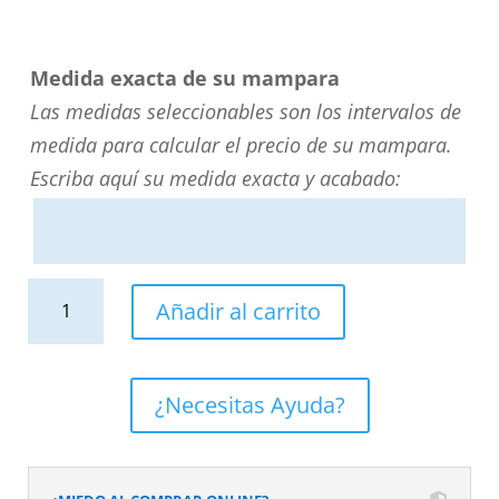
Medida exacta de su mampara
Las medidas seleccionables son los intervalos de
medida para calcular el precio de su mampara.
Escriba aquí su medida exacta y acabado:
Mampara
Añadir al carrito
de
ducha
rectangular
¿Necesitas Ayuda?
FLARE
apertura
frontal