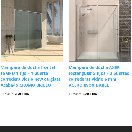
Mampara de ducha frontal
Mampara de ducha AXER
TEMPO 1 fijo – 1 puerta
rectangular 2 fijos – 2 puertas
corredera vidrio new carglass.
correderas vidrio 6 mm.
Acabado CROMO BRILLO
ACERO INOXIDABLE
Desde
268.00
€
Desde
378.00
€