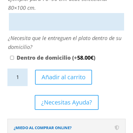
directamente
80×100 cm.
escribiendo
aquí
o
¿Necesita
¿Necesita que le entreguen el plato dentro de su
contactando
que
domicilio?
con
le
Dentro de domicilio
(+
58.00
€
)
nosotros.
entreguen
El
Plato
el
Añadir al carrito
precio
de
plato
será
ducha
dentro
el
resina
de
¿Necesitas Ayuda?
reflejado
textura
su
en
pizarra.
domicilio?
el
Efecto
¿MIEDO AL COMPRAR ONLINE?
desplegable