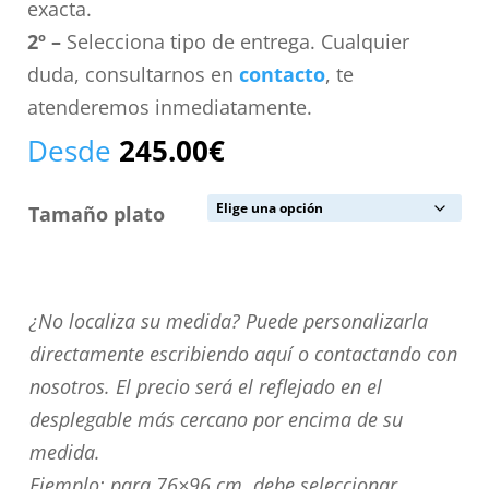
exacta.
2º –
Selecciona tipo de entrega. Cualquier
duda, consultarnos en
contacto
, te
atenderemos inmediatamente.
Desde
245.00
€
Tamaño plato
¿No
¿No localiza su medida? Puede personalizarla
localiza
directamente escribiendo aquí o contactando con
su
nosotros. El precio será el reflejado en el
medida?
desplegable más cercano por encima de su
Puede
medida.
personalizarla
Ejemplo: para 76×96 cm. debe seleccionar