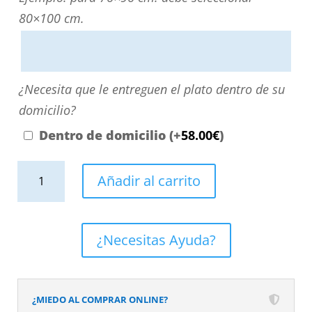
directamente
80×100 cm.
escribiendo
aquí
o
¿Necesita
¿Necesita que le entreguen el plato dentro de su
contactando
que
domicilio?
con
le
Dentro de domicilio
(+
58.00
€
)
nosotros.
entreguen
El
Plato
el
Añadir al carrito
precio
de
plato
será
ducha
dentro
el
resina
de
¿Necesitas Ayuda?
reflejado
textura
su
en
pizarra.
domicilio?
el
Efecto
¿MIEDO AL COMPRAR ONLINE?
desplegable