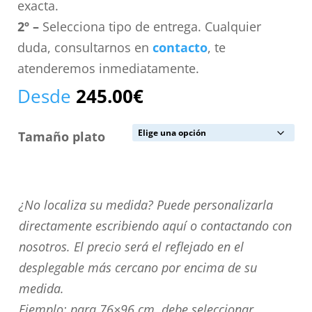
exacta.
2º –
Selecciona tipo de entrega. Cualquier
duda, consultarnos en
contacto
, te
atenderemos inmediatamente.
Desde
245.00
€
Tamaño plato
¿No
¿No localiza su medida? Puede personalizarla
localiza
directamente escribiendo aquí o contactando con
su
nosotros. El precio será el reflejado en el
medida?
desplegable más cercano por encima de su
Puede
medida.
personalizarla
Ejemplo: para 76×96 cm. debe seleccionar