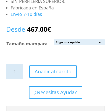
SIN PERFILERÍA SUPERIOR.
Fabricada en España
Envío 7-10 días
Desde
467.00
€
Tamaño mampara
Mampara
Añadir al carrito
de
ducha
VERONA
¿Necesitas Ayuda?
frontal
abierta