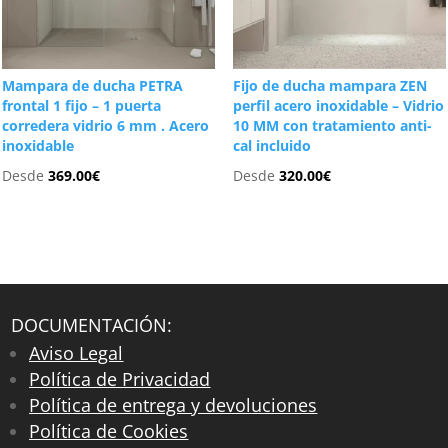
Mampara de ducha PETRA
Fijo de ducha mampara ZEN
frontal 1 fijo – 1 puerta
perfil acero inoxidable – Vidrio
corredera vidrio 6 mm . Acero
10 MM con tratamiento anti-
inoxidable
cal incluido
Desde
369.00
€
Desde
320.00
€
DOCUMENTACIÓN:
Aviso Legal
Política de Privacidad
Política de entrega y devoluciones
Política de Cookies