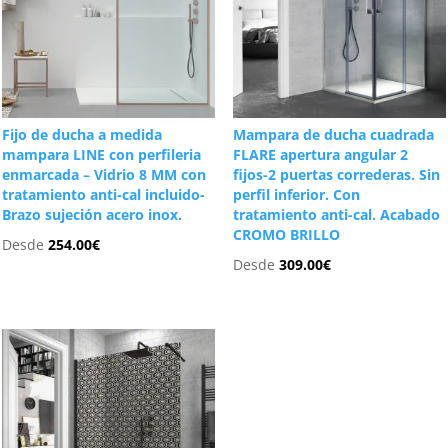
Fijo de ducha a medida
Mampara de ducha cuadrada
mampara LINE con perfileria
FLARE apertura angular 2
enmarcada – Vidrio 8 MM con
fijos-2 puertas correderas. Sin
tratamiento anti-cal incluido-
perfil inferior. Con
Brazo sujeción acero inox.
tratamiento anti-cal. Acabado
CROMO BRILLO
Desde
254.00
€
Desde
309.00
€