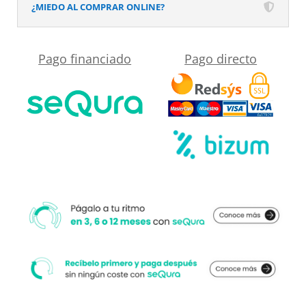
1
¿MIEDO AL COMPRAR ONLINE?
fijo-
1
Pago financiado
Pago directo
puerta
corredera
acabado.
NEGRO
MATE
cantidad