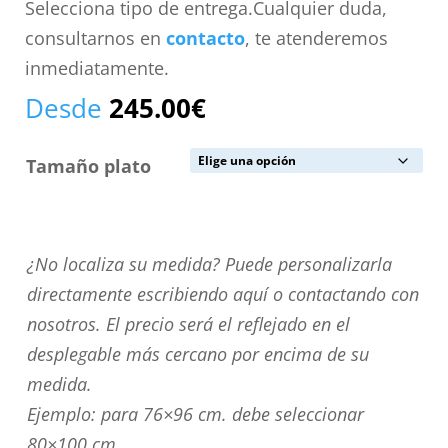
Selecciona tipo de entrega.Cualquier duda,
consultarnos en
contacto
, te atenderemos
inmediatamente.
Desde
245.00
€
Tamaño plato
¿No
¿No localiza su medida? Puede personalizarla
localiza
directamente escribiendo aquí o contactando con
su
nosotros. El precio será el reflejado en el
medida?
desplegable más cercano por encima de su
Puede
medida.
personalizarla
Ejemplo: para 76×96 cm. debe seleccionar
directamente
80×100 cm.