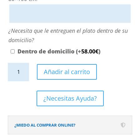
escribiendo
aquí
o
¿Necesita
¿Necesita que le entreguen el plato dentro de su
contactando
que
domicilio?
con
le
Dentro de domicilio
(+
58.00
€
)
nosotros.
entreguen
El
Plato
el
Añadir al carrito
precio
de
plato
será
ducha
dentro
el
resina
de
¿Necesitas Ayuda?
reflejado
textura
su
en
pizarra.
domicilio?
el
Efecto
¿MIEDO AL COMPRAR ONLINE?
desplegable
en
más