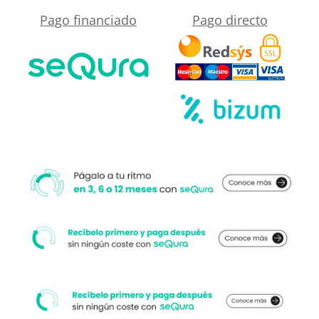
Mármol
Pago financiado
Pago directo
cercano
Broullie
a
-
su
antideslizante
medida.
STONE
3D
moderno
cantidad