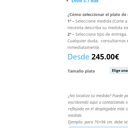
Envío 5-7 días
¿Cómo seleccionar el plato de
1º –
Seleccione medida (Corte a 
necesita describa su medida ex
2º –
Selecciona tipo de entrega.
Cualquier duda, consultarnos
inmediatamente.
Desde
245.00
€
Tamaño plato
¿No
¿No localiza su medida? Puede p
localiza
escribiendo aquí o contactando co
su
reflejado en el desplegable más 
medida?
medida.
Puede
Ejemplo: para 76×96 cm. debe se