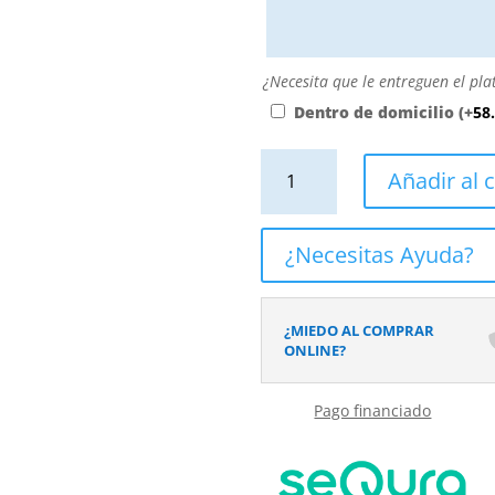
personalizarla
directamente
escribiendo
aquí
¿Necesita
¿Necesita que le entreguen el pla
o
que
Dentro de domicilio
(+
58
contactando
le
con
entreguen
Plato
Añadir al c
nosotros.
el
de
El
plato
ducha
precio
dentro
resina
¿Necesitas Ayuda?
será
de
textura
el
su
pizarra.
reflejado
domicilio?
Efecto
¿MIEDO AL COMPRAR
en
en
ONLINE?
el
Hidráulico
desplegable
CLODA
más
Pago financiado
-
cercano
antideslizante
a
STONE
su
3D