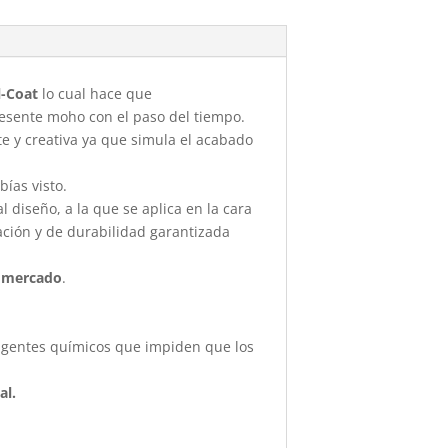
l-Coat
lo cual hace que
presente moho con el paso del tiempo.
te y creativa ya que simula el acabado
ías visto.
 diseño, a la que se aplica en la cara
zación y de durabilidad garantizada
l mercado
.
 agentes químicos que impiden que los
al.