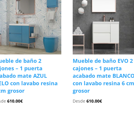
eble de baño 2
Mueble de baño EVO 2
jones – 1 puerta
cajones – 1 puerta
abado mate AZUL
acabado mate BLANC
ELO con lavabo resina
con lavabo resina 6 c
cm grosor
grosor
sde
610.00
€
Desde
610.00
€
s