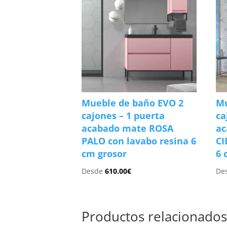
Mueble de baño EVO 2
Mu
cajones – 1 puerta
ca
acabado mate ROSA
ac
PALO con lavabo resina 6
CI
cm grosor
6 
Desde
610.00
€
De
Productos relacionado