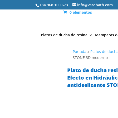
+34 968 100 673
info@varobath.com
0 elementos
Platos de ducha de resina
Mamparas d
Portada
»
Platos de ducha
STONE 3D moderno
Plato de ducha resi
Efecto en Hidráuli
antideslizante ST