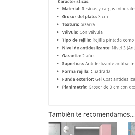
Características
:
Material:
Resinas y cargas minerale
Grosor del plato:
3 cm
Textura:
pizarra
Válvula:
Con válvula
Tipo de rejilla:
Rejilla pintada como 
Nivel de antideslizante:
Nivel 3 (Ant
Garantía:
2 años
Superficie:
Antideslizante antibacter
Forma rejilla:
Cuadrada
Funda exterior:
Gel Coat antidesliza
Planimetría:
Grosor de 3 cm con des
También te recomendamos…