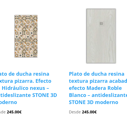
ato de ducha resina
Plato de ducha resina
xtura pizarra. Efecto
textura pizarra acaba
 Hidráulico nexus –
efecto Madera Roble
tideslizante STONE 3D
Blanco – antideslizant
oderno
STONE 3D moderno
sde
245.00
€
Desde
245.00
€