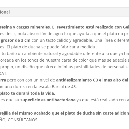
ional
resina y cargas minerales
. El
revestimiento está realizado con Ge
 es decir, nula absorción de agua lo que ayuda a que el plato no 
grosor de 3 cm
con un tacto cálido y agradable. Una línea diferen
res. El plato de ducha se puede fabricar a medida .
a tu baño un ambiente natural y agradable diferente a lo que ya hab
oreada en los tonos de nuestra carta de color que más se adecúe al
 propio, un diseño que ofrece infinitas posibilidades de personali
OAT.
rra
pero con con un nivel de
antideslizamiento C3 el mas alto de
on una dureza en la escala Barcol de 45.
plato te durará toda la vida.
o es que su
superficie es antibacteriana
ya que está realizado con
.
y rejilla del mismo acabado que el plato de ducha sin coste adicion
EÑO, CONSÚLTANOS.