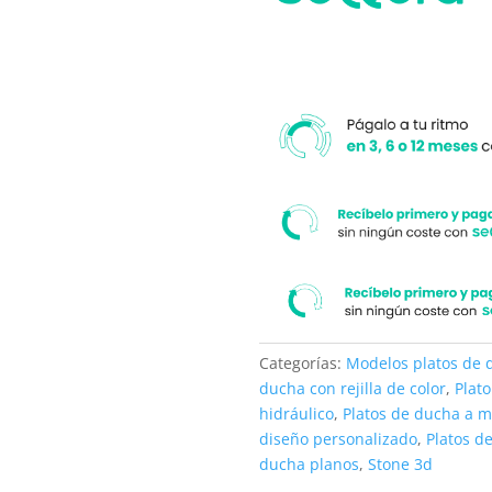
medida.
moderno
cantidad
Categorías:
Modelos platos de 
ducha con rejilla de color
,
Plat
hidráulico
,
Platos de ducha a 
diseño personalizado
,
Platos d
ducha planos
,
Stone 3d