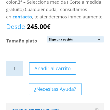
color.
3º –
Seleccione medida ( Corte a medida
gratuito).Cualquier duda, consultarnos
en
contacto
, te atenderemos inmediatamente.
Desde
245.00
€
Tamaño plato
Plato
Añadir al carrito
de
ducha
resina
¿Necesitas Ayuda?
textura
pizarra
acabado