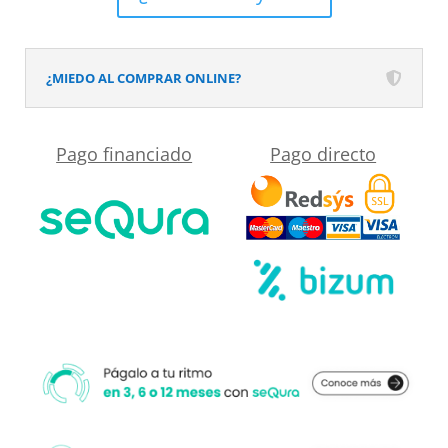
textura
pizarra
acabado
¿MIEDO AL COMPRAR ONLINE?
efecto
Madera
Pago financiado
Pago directo
TANO
-
antideslizante
STONE
3D
moderno
cantidad