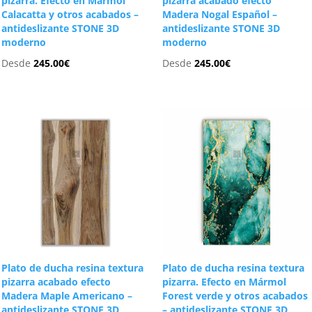
pizarra. Efecto en Mármol
pizarra acabado efecto
Calacatta y otros acabados –
Madera Nogal Español –
antideslizante STONE 3D
antideslizante STONE 3D
moderno
moderno
Desde
245.00
€
Desde
245.00
€
Plato de ducha resina textura
Plato de ducha resina textura
pizarra acabado efecto
pizarra. Efecto en Mármol
Madera Maple Americano –
Forest verde y otros acabados
antideslizante STONE 3D
– antideslizante STONE 3D