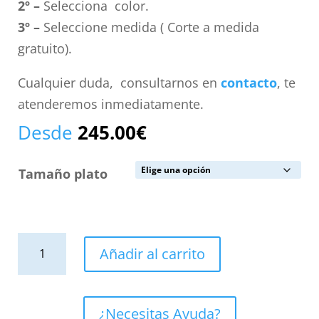
2º –
Selecciona color.
3º –
Seleccione medida ( Corte a medida
gratuito).
Cualquier duda, consultarnos en
contacto
, te
atenderemos inmediatamente.
Desde
245.00
€
Tamaño plato
Plato
Añadir al carrito
de
ducha
resina
¿Necesitas Ayuda?