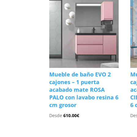
Mueble de baño EVO 2
Mu
cajones – 1 puerta
ca
acabado mate ROSA
ac
PALO con lavabo resina 6
CI
cm grosor
6 
Desde
610.00
€
De