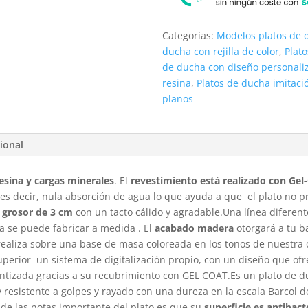
Categorías:
Modelos platos de 
ducha con rejilla de color
,
Plat
de ducha con diseño personali
resina
,
Platos de ducha imitac
planos
ional
esina y cargas minerales
. El
revestimiento está realizado con Gel
 es decir, nula absorción de agua lo que ayuda a que el plato no 
grosor de 3 cm
con un tacto cálido y agradable.Una línea diferent
a se puede fabricar a medida . El
acabado madera
otorgará a tu b
e realiza sobre una base de masa coloreada en los tonos de nuestra
superior un sistema de digitalización propio, con un diseño que ofr
antizada gracias a su recubrimiento con GEL COAT.Es un plato de 
y resistente a golpes y rayado con una dureza en la escala Barcol d
de las notas importante del plato es que su
superficie es antibac