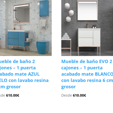
eble de baño 2
Mueble de baño EVO 2
jones – 1 puerta
cajones – 1 puerta
abado mate AZUL
acabado mate BLANC
ELO con lavabo resina
con lavabo resina 6 c
cm grosor
grosor
sde
610.00
€
Desde
610.00
€