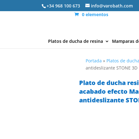
+34 968 100 673
info@varobath.com
0 elementos
Platos de ducha de resina
Mamparas d
Portada
»
Platos de ducha
antideslizante STONE 3
Plato de ducha res
acabado efecto M
antideslizante ST