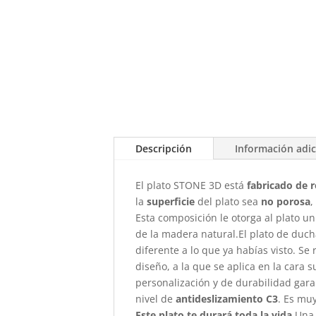
Descripción
Información adic
El plato STONE 3D está
fabricado de r
la
superficie
del plato sea
no porosa
,
Esta composición le otorga al plato un
de la madera natural.El plato de duch
diferente a lo que ya habías visto. S
diseño, a la que se aplica en la cara 
personalización y de durabilidad gar
nivel de
antideslizamiento C3
. Es mu
Este plato te durará toda la vida.
Una 