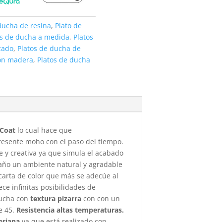
ducha de resina
,
Plato de
os de ducha a medida
,
Platos
zado
,
Platos de ducha de
ión madera
,
Platos de ducha
-Coat
lo cual hace que
presente moho con el paso del tiempo.
e y creativa ya que simula el acabado
año un ambiente natural y agradable
 carta de color que más se adecúe al
ece infinitas posibilidades de
ducha con
textura pizarra
con con un
e 45.
Resistencia altas temperaturas.
teriana
ya que está realizado con