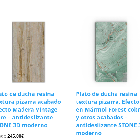
s
ato de ducha resina
Plato de ducha resina
xtura pizarra acabado
textura pizarra. Efecto
ecto Madera Vintage
en Mármol Forest cob
re – antideslizante
y otros acabados –
TONE 3D moderno
antideslizante STONE 
moderno
sde
245.00
€