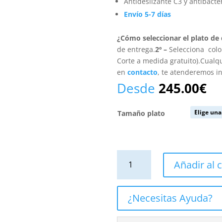
Antideslizante C3 y antibacte
Envío 5-7 días
¿Cómo seleccionar el plato de
de entrega.
2º –
Selecciona colo
Corte a medida gratuito).Cualq
en
contacto
, te atenderemos 
Desde
245.00
€
Tamaño plato
Plato
Añadir al c
de
ducha
resina
¿Necesitas Ayuda?
textura
pizarra