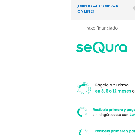
acabado
¿MIEDO AL COMPRAR
efecto
ONLINE?
Madera
Mahogany
Pago financiado
-
antideslizante
STONE
3D
moderno
cantidad