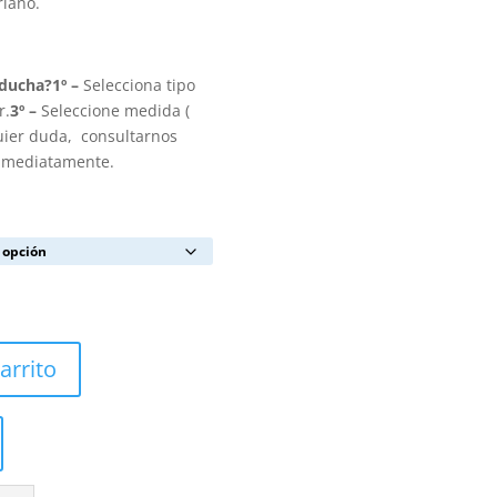
riano.
 ducha?
1º –
Selecciona tipo
r.
3º –
Seleccione medida (
uier duda, consultarnos
inmediatamente.
arrito