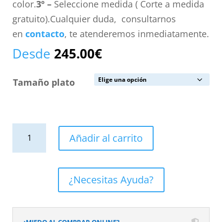
color.
3º –
Seleccione medida ( Corte a medida
gratuito).Cualquier duda, consultarnos
en
contacto
, te atenderemos inmediatamente.
Desde
245.00
€
Tamaño plato
Plato
Añadir al carrito
de
ducha
resina
¿Necesitas Ayuda?
textura
pizarra
acabado