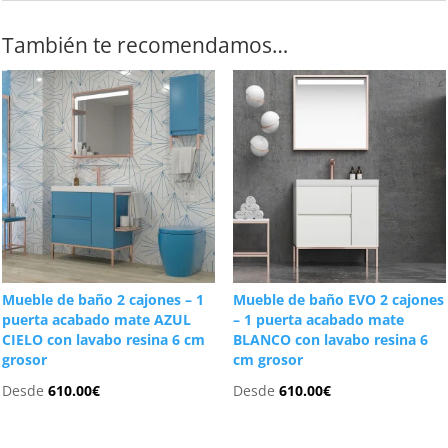
También te recomendamos…
Mueble de baño 2 cajones – 1
Mueble de baño EVO 2 cajones
puerta acabado mate AZUL
– 1 puerta acabado mate
CIELO con lavabo resina 6 cm
BLANCO con lavabo resina 6
grosor
cm grosor
Desde
610.00
€
Desde
610.00
€