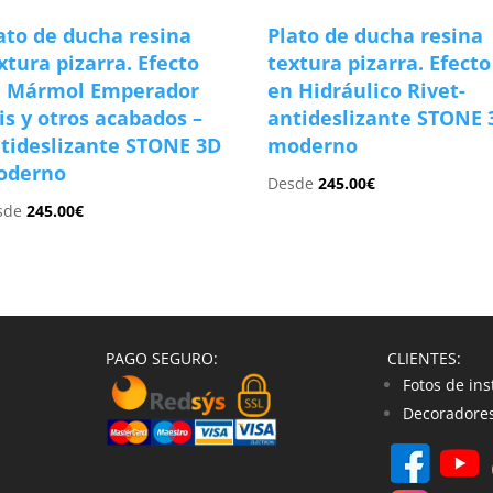
ato de ducha resina
Plato de ducha resina
xtura pizarra. Efecto
textura pizarra. Efecto
 Mármol Emperador
en Hidráulico Rivet-
is y otros acabados –
antideslizante STONE 
tideslizante STONE 3D
moderno
oderno
Desde
245.00
€
sde
245.00
€
PAGO SEGURO:
CLIENTES:
Fotos de ins
Decoradores