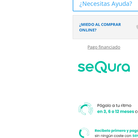
¿Necesitas Ayuda?
textura
pizarra
acabado
¿MIEDO AL COMPRAR
efecto
ONLINE?
Madera
GROVEN
Pago financiado
-
antideslizante
STONE
3D
moderno
cantidad