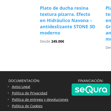
Plato de ducha resina
Pl
textura pizarra. Efecto
te
en Hidráulico Navona –
en
antideslizante STONE 3D
Gr
moderno
an
m
Desde
245.00
€
De
DOCUMENTACIÓN:
FINANCIACIÓN:
Aviso Legal
Política de Privacidad
Política de entrega y devoluciones
Política de Cookies