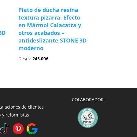
Plato de ducha resina
textura pizarra. Efecto
en Mármol Calacatta y
3D
otros acabados –
antideslizante STONE 3D
moderno
Desde
245.00
€
COLABORADOR
talaciones de clientes
 y reformistas