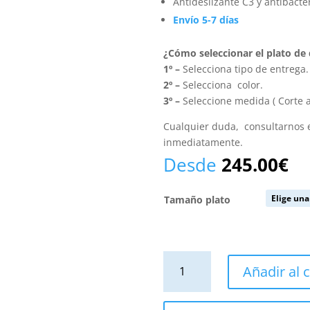
Antideslizante C3 y antibacte
Envío 5-7 días
¿Cómo seleccionar el plato de
1º –
Selecciona tipo de entrega.
2º –
Selecciona color.
3º –
Seleccione medida ( Corte a
Cualquier duda, consultarnos
inmediatamente.
Desde
245.00
€
Tamaño plato
Plato
Añadir al c
de
ducha
resina