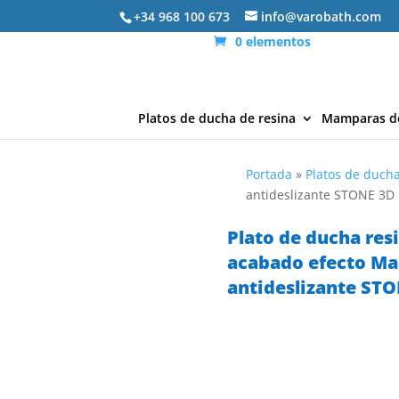
+34 968 100 673
info@varobath.com
0 elementos
Platos de ducha de resina
Mamparas d
Portada
»
Platos de ducha
antideslizante STONE 3
Plato de ducha res
acabado efecto M
antideslizante ST