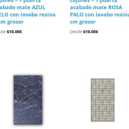
jones – 1 puerta
cajones – 1 puerta
abado mate AZUL
acabado mate ROSA
ELO con lavabo resina
PALO con lavabo resin
cm grosor
cm grosor
sde
610.00
€
Desde
610.00
€
s