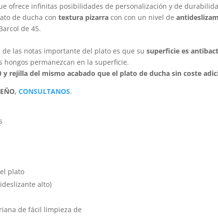
ue ofrece infinitas posibilidades de personalización y de durabilid
lato de ducha con
textura pizarra
con con un nivel de
antidesliza
Barcol de 45.
 de las notas importante del plato es que su
superficie es antibac
s hongos permanezcan en la superficie.
90 y rejilla del mismo acabado que el plato de ducha sin coste adic
SEÑO,
CONSULTANOS
.
s
el plato
ideslizante alto)
iana de fácil limpieza de