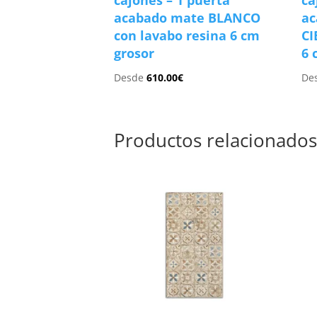
cajones – 1 puerta
ca
acabado mate BLANCO
ac
con lavabo resina 6 cm
CI
grosor
6 
Desde
610.00
€
De
Productos relacionado