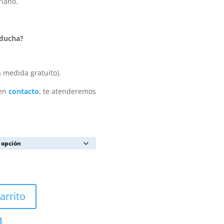
riano.
 ducha?
 medida gratuito).
 en
contacto
, te atenderemos
arrito