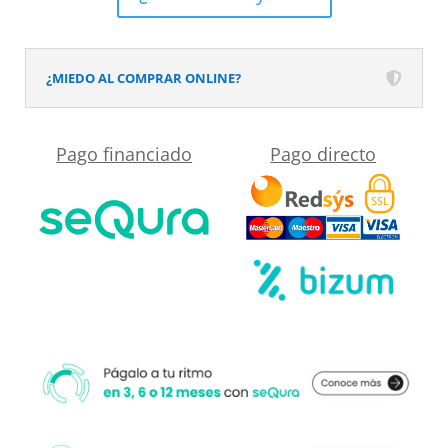
textura
pizarra
acabado
¿MIEDO AL COMPRAR ONLINE?
efecto
Madera
Pago financiado
Pago directo
EBONY
-
antideslizante
STONE
3D
moderno
cantidad