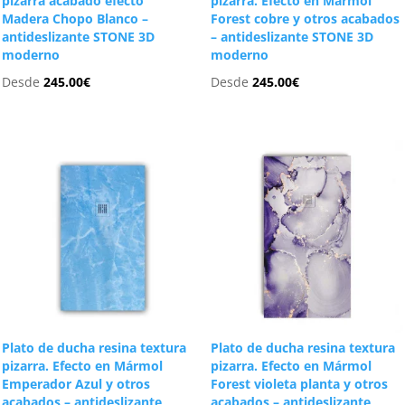
pizarra acabado efecto
pizarra. Efecto en Mármol
Madera Chopo Blanco –
Forest cobre y otros acabados
antideslizante STONE 3D
– antideslizante STONE 3D
moderno
moderno
Desde
245.00
€
Desde
245.00
€
Plato de ducha resina textura
Plato de ducha resina textura
pizarra. Efecto en Mármol
pizarra. Efecto en Mármol
Emperador Azul y otros
Forest violeta planta y otros
acabados – antideslizante
acabados – antideslizante