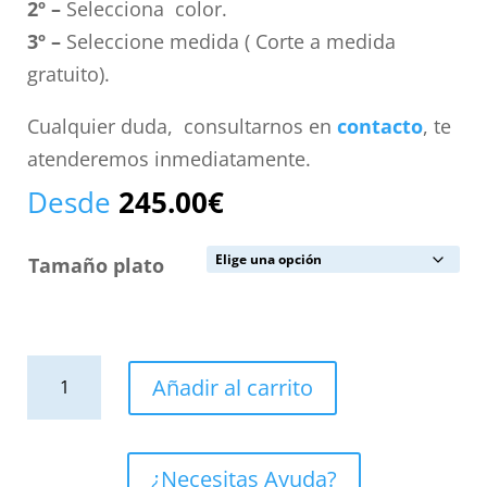
2º –
Selecciona color.
3º –
Seleccione medida ( Corte a medida
gratuito).
Cualquier duda, consultarnos en
contacto
, te
atenderemos inmediatamente.
Desde
245.00
€
Tamaño plato
Plato
Añadir al carrito
de
ducha
resina
¿Necesitas Ayuda?