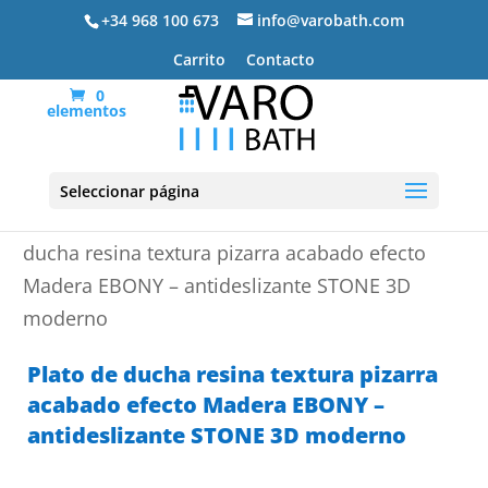
+34 968 100 673
info@varobath.com
Carrito
Contacto
0
elementos
Seleccionar página
Portada
»
Platos de ducha de resina
»
Plato de
ducha resina textura pizarra acabado efecto
Madera EBONY – antideslizante STONE 3D
moderno
Plato de ducha resina textura pizarra
acabado efecto Madera EBONY –
antideslizante STONE 3D moderno