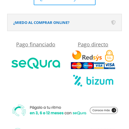
textura
pizarra
acabado
¿MIEDO AL COMPRAR ONLINE?
efecto
Madera
Pago financiado
Pago directo
CEDAR
-
antideslizante
STONE
3D
moderno
cantidad