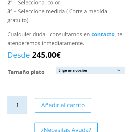
2º –
Selecciona color.
3º –
Seleccione medida ( Corte a medida
gratuito).
Cualquier duda, consultarnos en
contacto
, te
atenderemos inmediatamente.
Desde
245.00
€
Tamaño plato
Plato
Añadir al carrito
de
ducha
resina
¿Necesitas Ayuda?