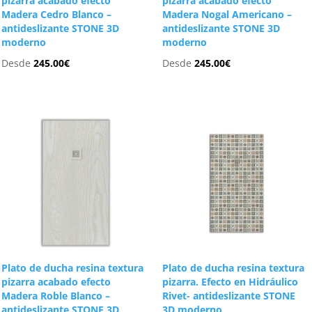
pizarra acabado efecto
pizarra acabado efecto
Madera Cedro Blanco –
Madera Nogal Americano –
antideslizante STONE 3D
antideslizante STONE 3D
moderno
moderno
Desde
245.00
€
Desde
245.00
€
Plato de ducha resina textura
Plato de ducha resina textura
pizarra acabado efecto
pizarra. Efecto en Hidráulico
Madera Roble Blanco –
Rivet- antideslizante STONE
antideslizante STONE 3D
3D moderno