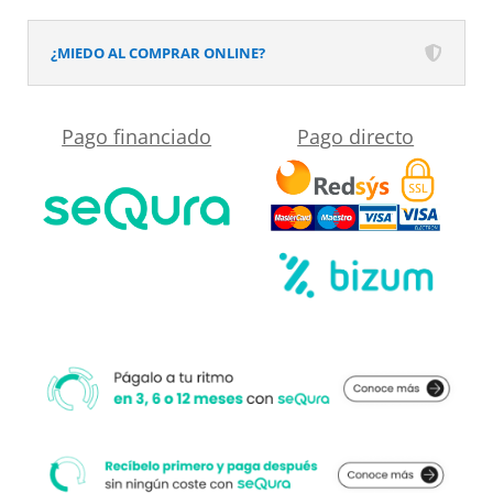
pizarra
acabado
¿MIEDO AL COMPRAR ONLINE?
efecto
Madera
Pago financiado
Pago directo
BUUL
-
antideslizante
STONE
3D
moderno
cantidad