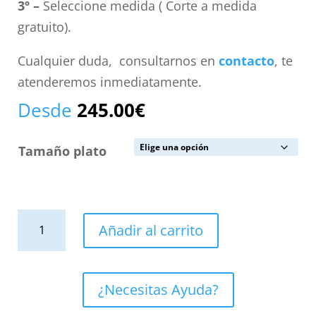
3º –
Seleccione medida ( Corte a medida
gratuito).
Cualquier duda, consultarnos en
contacto
, te
atenderemos inmediatamente.
Desde
245.00
€
Tamaño plato
Plato
Añadir al carrito
de
ducha
resina
¿Necesitas Ayuda?
textura