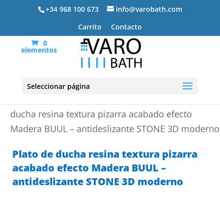
+34 968 100 673
info@varobath.com
Carrito
Contacto
0
elementos
Seleccionar página
Portada
»
Platos de ducha de resina
»
Plato de
ducha resina textura pizarra acabado efecto
Madera BUUL – antideslizante STONE 3D moderno
Plato de ducha resina textura pizarra
acabado efecto Madera BUUL –
antideslizante STONE 3D moderno