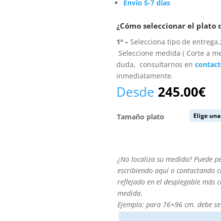
Envío 5-7 días
¿Cómo seleccionar el plato
1º –
Selecciona tipo de entrega.
Seleccione medida ( Corte a me
duda, consultarnos en
contac
inmediatamente.
Desde
245.00
€
Tamaño plato
¿No
¿No localiza su medida? Puede p
localiza
escribiendo aquí o contactando co
su
reflejado en el desplegable más 
medida?
medida.
Puede
Ejemplo: para 76×96 cm. debe se
personalizarla