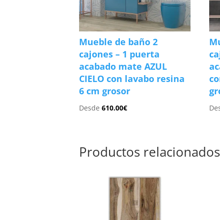
Mueble de baño 2
Mu
cajones – 1 puerta
ca
acabado mate AZUL
a
CIELO con lavabo resina
co
6 cm grosor
gr
Desde
610.00
€
De
Productos relacionado