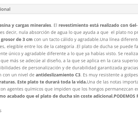
ional
esina y cargas minerales
. El
revestimiento está realizado con Gel
 es decir, nula absorción de agua lo que ayuda a que el plato no 
grosor de 3 cm
con un tacto cálido y agradable.Una línea diferent
, elegible entre los de la categoría .El plato de ducha se puede f
nte único y agradable diferente a lo que ya habías visto. Se reali
 que más se adecúe al diseño, a la que se aplica en la cara superio
sibilidades de personalización y de durabilidad garantizada graci
 con un nivel de
antideslizamiento C3
. Es muy resistente a golpe
aturas. Este plato te durará toda la vida.
Una de las notas import
 con agentes químicos que impiden que los hongos permanezcan en l
ismo acabado que el plato de ducha sin coste adicional.
PODEMOS F
s