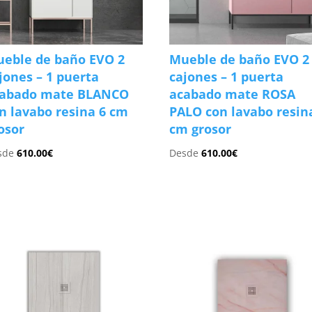
eble de baño EVO 2
Mueble de baño EVO 2
jones – 1 puerta
cajones – 1 puerta
cabado mate BLANCO
acabado mate ROSA
n lavabo resina 6 cm
PALO con lavabo resin
osor
cm grosor
sde
610.00
€
Desde
610.00
€
s