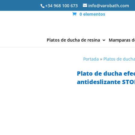
+34 968 100 673
info@varobath.com
0 elementos
Platos de ducha de resina
Mamparas d
Portada
»
Platos de ducha
Plato de ducha efe
antideslizante ST