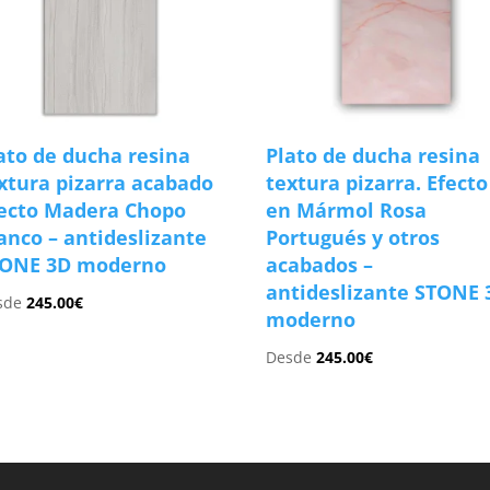
ato de ducha resina
Plato de ducha resina
xtura pizarra acabado
textura pizarra. Efecto
ecto Madera Chopo
en Mármol Rosa
anco – antideslizante
Portugués y otros
TONE 3D moderno
acabados –
antideslizante STONE 
sde
245.00
€
moderno
Desde
245.00
€