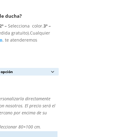
 de ducha?
2º –
Selecciona color.
3º –
dida gratuito).Cualquier
to
, te atenderemos
ersonalizarla directamente
n nosotros. El precio será el
cercano por encima de su
leccionar 80×100 cm.