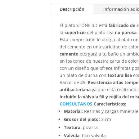
Descripción
Información adic
El plato STONE 3D está
fabricado de r
la
superficie
del plato sea
no porosa
,
Esta composición le otorga al plato un
del cemento en una variedad de colores
cemento
otorgará a tu baño un ambie
en los tonos de nuestra carta de color
con un diseño que ofrece infinitas po
un plato de ducha con
textura lisa
con
Barcol de 45.
Resistencia altas temper
antibacteriana
ya que está realizado
incluido la válvula 90 y rejilla del m
CONSULTANOS
.
Características
:
Material:
Resinas y cargas minerale
Grosor del plato:
3 cm
Textura:
pizarra
Válvula:
Con válvula