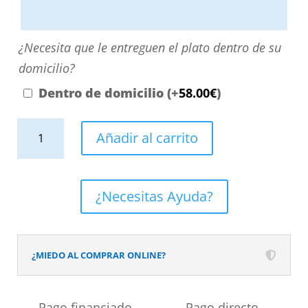
aquí
o
¿Necesita
¿Necesita que le entreguen el plato dentro de su
contactando
que
domicilio?
con
le
Dentro de domicilio
(+
58.00
€
)
nosotros.
entreguen
El
Plato
el
Añadir al carrito
precio
de
plato
será
ducha
dentro
el
efecto
de
¿Necesitas Ayuda?
reflejado
Cemento
su
en
Arno
domicilio?
el
y
¿MIEDO AL COMPRAR ONLINE?
desplegable
otros
más
colores
Pago financiado
Pago directo
cercano