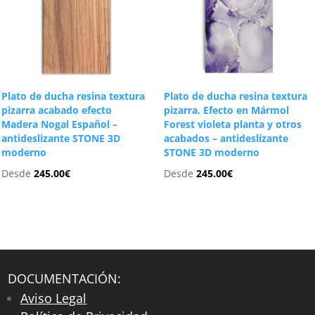
Plato de ducha resina textura
Plato de ducha resina textura
pizarra acabado efecto
pizarra. Efecto en Mármol
Madera Nogal Español –
Forest violeta planta y otros
antideslizante STONE 3D
acabados – antideslizante
moderno
STONE 3D moderno
Desde
245.00
€
Desde
245.00
€
DOCUMENTACIÓN:
Aviso Legal