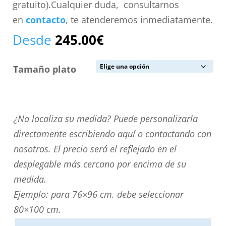
gratuito).Cualquier duda, consultarnos
en
contacto
, te atenderemos inmediatamente.
Desde
245.00
€
Tamaño plato
¿No
¿No localiza su medida? Puede personalizarla
localiza
directamente escribiendo aquí o contactando con
su
nosotros. El precio será el reflejado en el
medida?
desplegable más cercano por encima de su
Puede
medida.
personalizarla
Ejemplo: para 76×96 cm. debe seleccionar
directamente
80×100 cm.
escribiendo