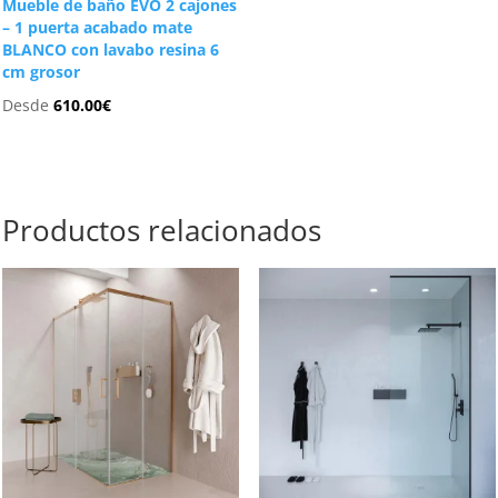
Mueble de baño EVO 2 cajones
– 1 puerta acabado mate
BLANCO con lavabo resina 6
cm grosor
Desde
610.00
€
Productos relacionados