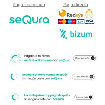
Pago financiado
Pago directo
puerta
plegable
fabricada
a
medida
.
NEGRO
MATE
cantidad