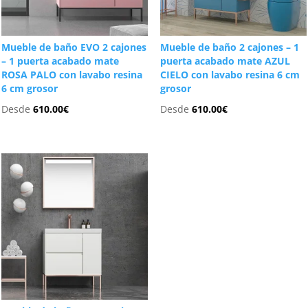
Mueble de baño EVO 2 cajones
Mueble de baño 2 cajones – 1
– 1 puerta acabado mate
puerta acabado mate AZUL
ROSA PALO con lavabo resina
CIELO con lavabo resina 6 cm
6 cm grosor
grosor
Desde
610.00
€
Desde
610.00
€