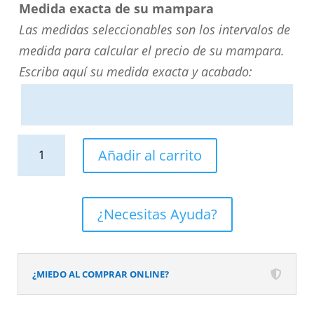
Medida exacta de su mampara
Las medidas seleccionables son los intervalos de
medida para calcular el precio de su mampara.
Escriba aquí su medida exacta y acabado:
Mampara
Añadir al carrito
de
ducha
rectangular
¿Necesitas Ayuda?
SINTESIS
1
fijo
¿MIEDO AL COMPRAR ONLINE?
-
1