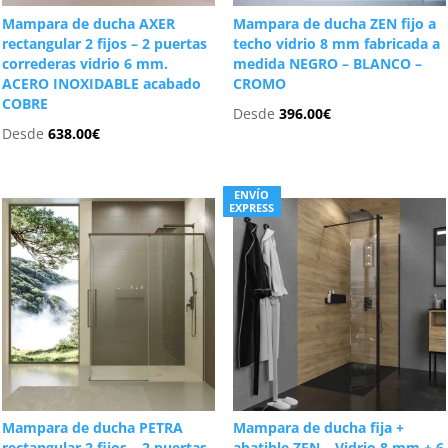
Mampara de ducha AXER
Mampara de ducha ZEN fijo a
rectangular 2 fijos – 2 puertas
techo vidrio 8 mm fabricada a
correderas vidrio 6 mm.
medida NEGRO – BLANCO –
ACERO INOXIDABLE acabado
CROMO
COBRE
Desde
396.00
€
Desde
638.00
€
ENVÍO
EXPRESS
Mampara de ducha PETRA
Mampara de ducha fija +
rectangular 2 fijos – 2 puertas
abatible ZEN – Vidrio 8 mm + 6