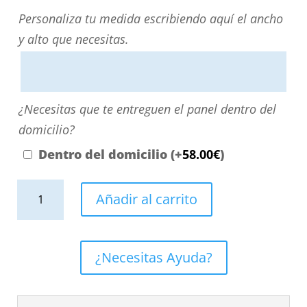
Personaliza
Personaliza tu medida escribiendo aquí el ancho
tu
y alto que necesitas.
medida
escribiendo
aquí
¿Necesitas
¿Necesitas que te entreguen el panel dentro del
el
que
domicilio?
ancho
te
Dentro del domicilio
(+
58.00
€
)
y
entreguen
alto
Panel
el
Añadir al carrito
que
de
panel
necesitas.
revestimiento
dentro
para
del
¿Necesitas Ayuda?
pared
domicilio?
de