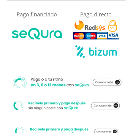
reducido
Pago financiado
Pago directo
40
cm
lacado
mate
con
lavabo
porcelana
MOKA
cantidad