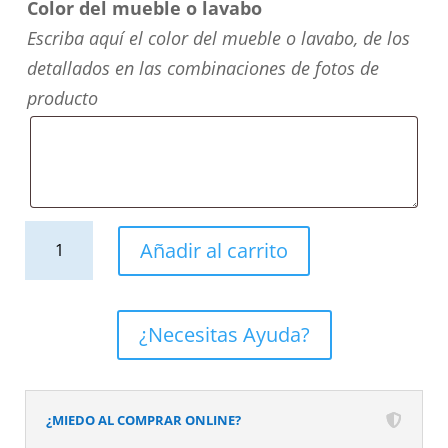
Color del mueble o lavabo
Escriba aquí el color del mueble o lavabo, de los
detallados en las combinaciones de fotos de
producto
Mueble
Añadir al carrito
de
baño
suspendido
¿Necesitas Ayuda?
NEXO
2
cajones
¿MIEDO AL COMPRAR ONLINE?
fondo