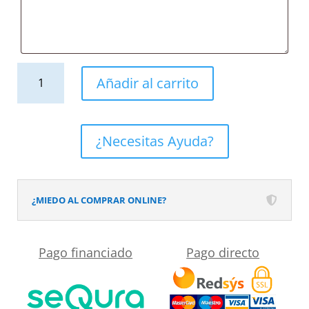
Mueble
Añadir al carrito
de
baño
suspendido
¿Necesitas Ayuda?
2
cajones
TOSCANA
¿MIEDO AL COMPRAR ONLINE?
con
lavabo
Pago financiado
Pago directo
porcelana
acabado
OLIVO