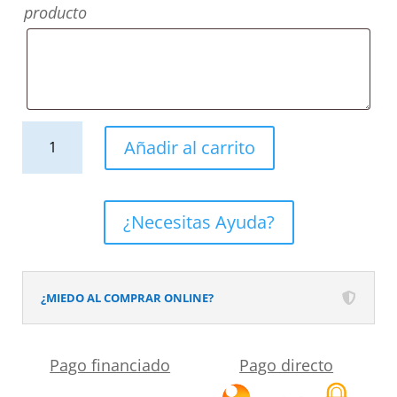
producto
Mueble
Añadir al carrito
de
baño
suspendido
¿Necesitas Ayuda?
2
cajones
CLAIRE
¿MIEDO AL COMPRAR ONLINE?
con
lavabo
Pago financiado
Pago directo
Solid