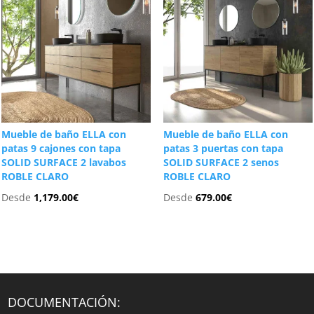
Mueble de baño ELLA con
Mueble de baño ELLA con
patas 9 cajones con tapa
patas 3 puertas con tapa
SOLID SURFACE 2 lavabos
SOLID SURFACE 2 senos
ROBLE CLARO
ROBLE CLARO
Desde
1,179.00
€
Desde
679.00
€
DOCUMENTACIÓN: