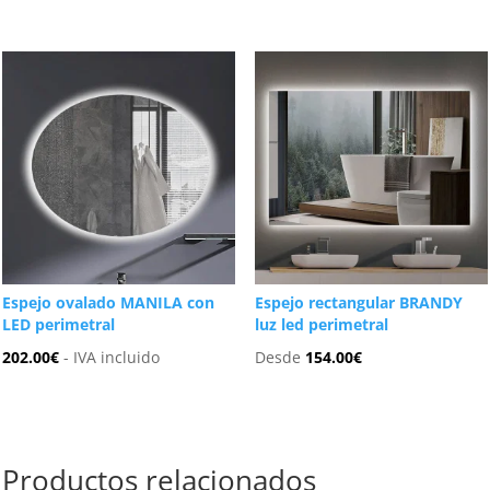
Espejo ovalado MANILA con
Espejo rectangular BRANDY
LED perimetral
luz led perimetral
202.00
€
- IVA incluido
Desde
154.00
€
Productos relacionados