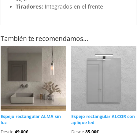
Tiradores:
Integrados en el frente
También te recomendamos…
Espejo rectangular ALMA sin
Espejo rectangular ALCOR con
luz
aplique led
Desde
49.00
€
Desde
85.00
€