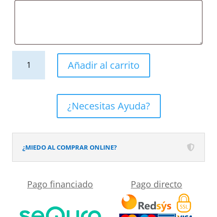
Mueble
Añadir al carrito
de
baño
NORMA
¿Necesitas Ayuda?
suspendido
1
cajón
¿MIEDO AL COMPRAR ONLINE?
acabado
OLMO
Pago financiado
Pago directo
WABI
cantidad