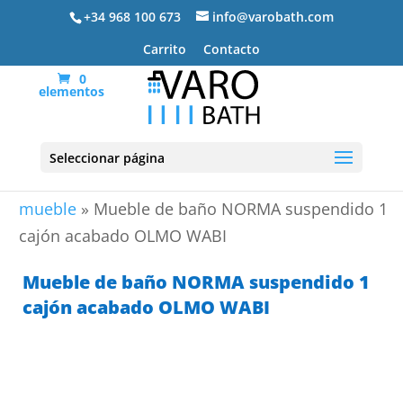
+34 968 100 673
info@varobath.com
Carrito
Contacto
0
elementos
Seleccionar página
Portada
»
Lavabos De Baño
»
lavabos de baño con
mueble
»
Mueble de baño NORMA suspendido 1
cajón acabado OLMO WABI
Mueble de baño NORMA suspendido 1
cajón acabado OLMO WABI