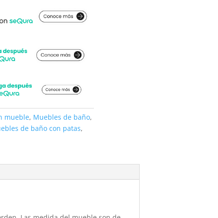
on mueble
,
Muebles de baño
,
ebles de baño con patas
,
orden. Las medida del mueble son de