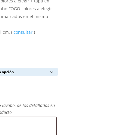
olores a elegir + tapa en
bo FOGO colores a elegir
enmarcados en el mismo
l cm. (
consultar
)
o lavabo, de los detallados en
roducto