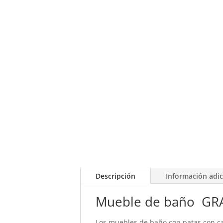
Descripción
Información adic
Mueble de baño GR
Los muebles de baño con patas con c