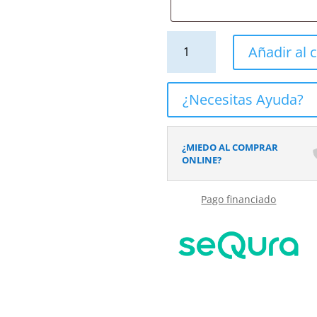
Mueble
Añadir al c
de
baño
GRATE
¿Necesitas Ayuda?
con
patas
2
¿MIEDO AL COMPRAR
cajones
ONLINE?
acabado
mármol
Pago financiado
CALACATTA
GOLD
con
tapa
y
lavabo
SOLID
SURFACE