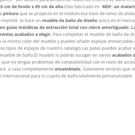
45 cm de fondo x 85 cm de alto.
Esta fabricado en
MDF, un materi
La
pintura
que se proyecta en el módulo esa base de iones de plat
cto marmól lo hace un
mueble de baño de diseño
único en el mercad
on guías metálicas de extracción total con cierre amortiguado. La
erentes acabados a elegir.
Para completar el mueble de baño de d
la mismo color del mueble y puedes añadir espejos enmarcados e
os tipos de espejos de nuestro catalogo.Las patas puedes acabar e
 mueble de baño.El mueble lo podrás escoger en varios
acabados d
 que no tengas problemas de compatibilidad con el resto de acces
egará a casa completamente
ensamblado.
Solamente tendrás que rec
 internacional para tu cuarto de baño totalmente personalizable.