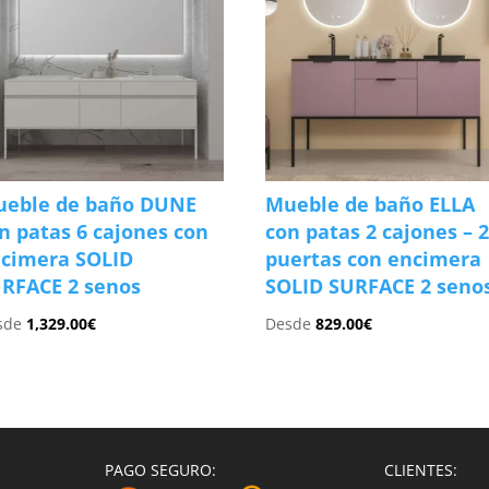
eble de baño DUNE
Mueble de baño ELLA
n patas 6 cajones con
con patas 2 cajones – 
cimera SOLID
puertas con encimera
RFACE 2 senos
SOLID SURFACE 2 seno
sde
1,329.00
€
Desde
829.00
€
PAGO SEGURO:
CLIENTES: