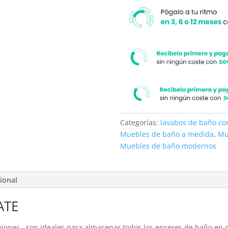
Fogo
cantidad
Categorías:
lavabos de baño c
Muebles de baño a medida
,
Mu
Muebles de baño modernos
ional
ATE
ajones son ideales para almacenar todos los enseres de baño en 