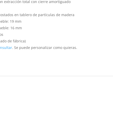
n extracción total con cierre amortiguado
ostados en tablero de partículas de madera
ueble:
19 mm
ueble:
16 mm
os
do de fábrica)
nsultar
. Se puede personalizar como quieras.
s