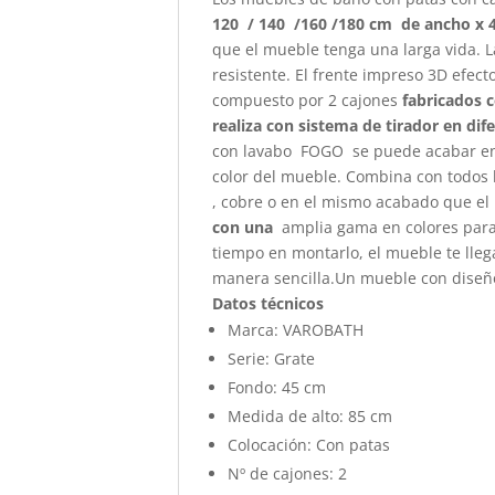
120 / 140 /160 /180 cm de
ancho x 
que el mueble tenga una larga vida. 
resistente. El frente impreso 3D efe
compuesto por 2 cajones
fabricados c
realiza con sistema de tirador en dif
con lavabo FOGO se puede acabar en 
color del mueble. Combina con todos l
, cobre o en el mismo acabado que el
con una
amplia gama en colores para
tiempo en montarlo, el mueble te ll
manera sencilla.Un mueble con diseño
Datos técnicos
Marca:
VAROBATH
Serie:
Grate
Fondo:
45 cm
Medida de alto:
85 cm
Colocación:
Con patas
Nº de cajones:
2