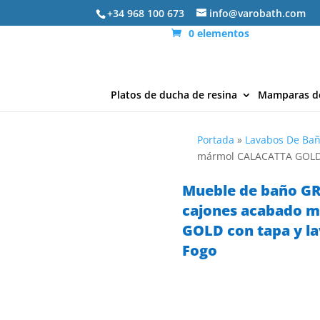
+34 968 100 673
info@varobath.com
0 elementos
Platos de ducha de resina
Mamparas d
Portada
»
Lavabos De Ba
mármol CALACATTA GOLD 
Mueble de baño GR
cajones acabado 
GOLD con tapa y l
Fogo