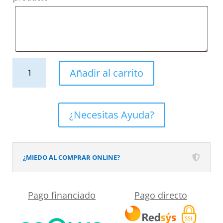
Mueble
Añadir al carrito
de
baño
ELLA
¿Necesitas Ayuda?
con
patas
3
¿MIEDO AL COMPRAR ONLINE?
cajones
con
Pago financiado
Pago directo
tocador
ROBLE