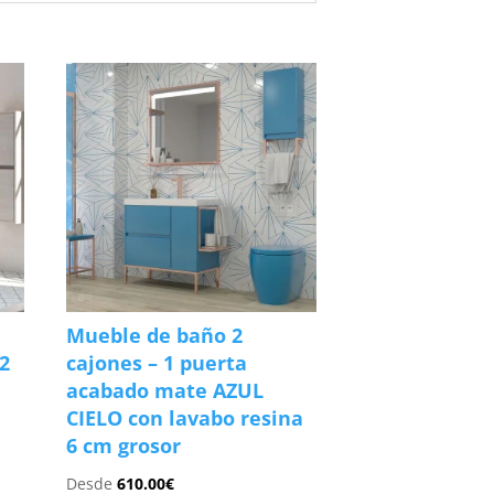
Mueble de baño 2
2
cajones – 1 puerta
acabado mate AZUL
CIELO con lavabo resina
6 cm grosor
Desde
610.00
€