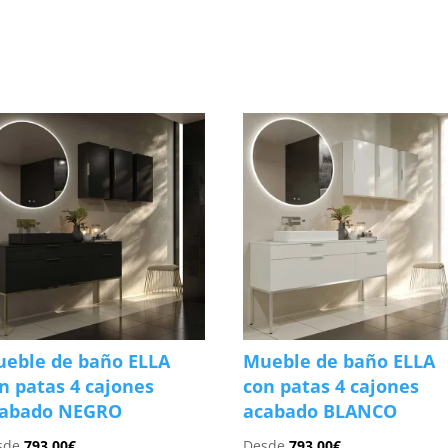
s
eble de baño ELLA
Mueble de baño ELLA
n patas 4 cajones
con patas 4 cajones
cabado NEGRO
acabado BLANCO
sde
793.00
€
Desde
793.00
€