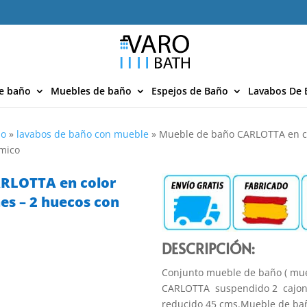
e baño
Muebles de baño
Espejos de Baño
Lavabos De 
ño
»
lavabos de baño con mueble
»
Mueble de baño CARLOTTA en co
ámico
RLOTTA en color
es – 2 huecos con
DESCRIPCIÓN:
Conjunto mueble de baño ( mue
CARLOTTA suspendido 2
cajo
reducido 45 cms.Mueble de ba