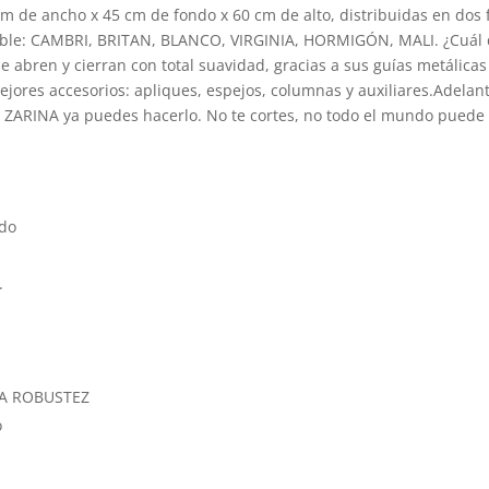
 de ancho x 45 cm de fondo x 60 cm de alto, distribuidas en dos f
eble: CAMBRI, BRITAN, BLANCO, VIRGINIA, HORMIGÓN, MALI. ¿Cuál d
se abren y cierran con total suavidad, gracias a sus guías metálica
ejores accesorios: apliques, espejos, columnas y auxiliares.Adela
 ZARINA ya puedes hacerlo. No te cortes, no todo el mundo puede 
ado
.
MA ROBUSTEZ
o