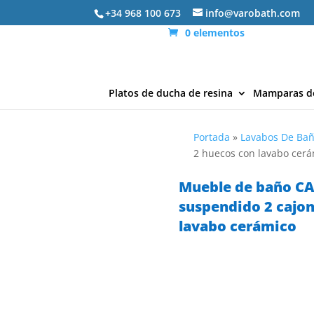
+34 968 100 673
info@varobath.com
0 elementos
Platos de ducha de resina
Mamparas d
Portada
»
Lavabos De Ba
2 huecos con lavabo cer
Mueble de baño CA
suspendido 2 cajon
lavabo cerámico