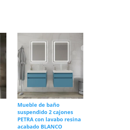
Mueble de baño
suspendido 2 cajones
PETRA con lavabo resina
acabado BLANCO