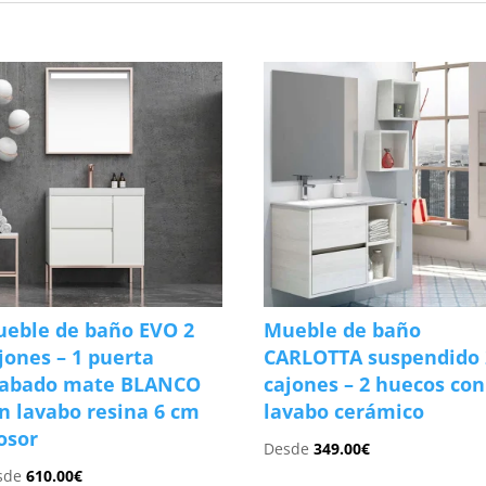
eble de baño EVO 2
Mueble de baño
jones – 1 puerta
CARLOTTA suspendido 
cabado mate BLANCO
cajones – 2 huecos con
n lavabo resina 6 cm
lavabo cerámico
osor
Desde
349.00
€
sde
610.00
€