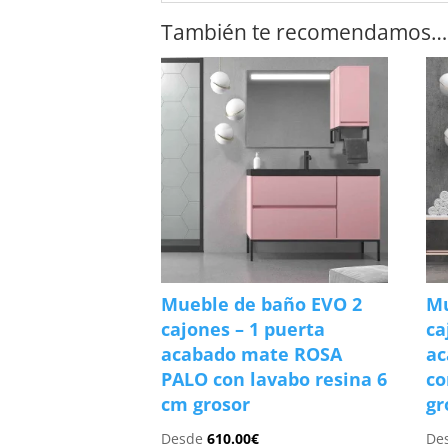
También te recomendamos…
Mueble de baño EVO 2
Mu
cajones – 1 puerta
ca
acabado mate ROSA
a
PALO con lavabo resina 6
co
cm grosor
gr
Desde
610.00
€
De