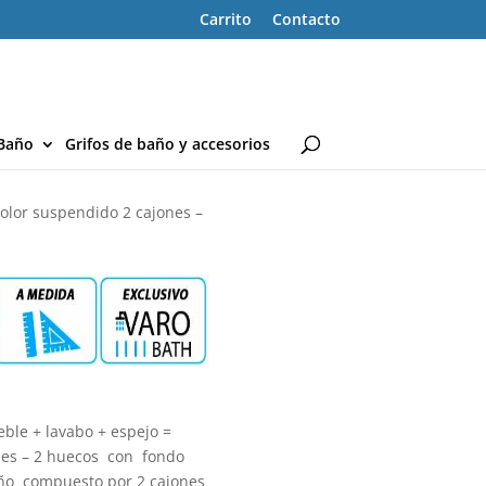
Carrito
Contacto
Baño
Grifos de baño y accesorios
lor suspendido 2 cajones –
ble + lavabo + espejo =
nes – 2 huecos con fondo
ño compuesto por 2
cajones