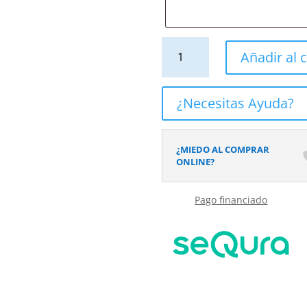
Mueble
Añadir al c
de
baño
CARLOTTA
¿Necesitas Ayuda?
en
color
suspendido
¿MIEDO AL COMPRAR
2
ONLINE?
cajones
-
Pago financiado
2
huecos
con
lavabo
cerámico
cantidad