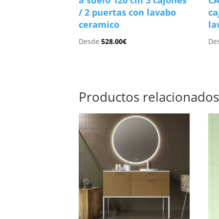
a suelo 120 cm 3 cajones
CA
/ 2 puertas con lavabo
ca
ceramico
la
Desde
528.00
€
De
Productos relacionado