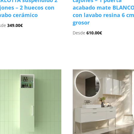
RLOTTA suspendido 2
cajones – 1 puerta
jones – 2 huecos con
acabado mate BLANC
vabo cerámico
con lavabo resina 6 c
grosor
sde
349.00
€
Desde
610.00
€
s