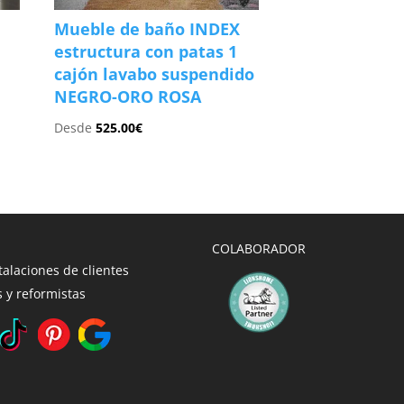
Mueble de baño INDEX
estructura con patas 1
cajón lavabo suspendido
NEGRO-ORO ROSA
Desde
525.00
€
COLABORADOR
talaciones de clientes
 y reformistas