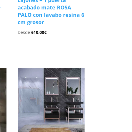
cajones – 1 puerta
O
acabado mate ROSA
m
PALO con lavabo resina 6
cm grosor
Desde
610.00
€