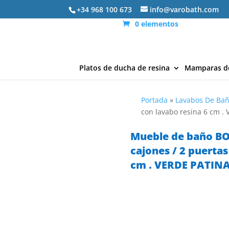
+34 968 100 673
info@varobath.com
0 elementos
Platos de ducha de resina
Mamparas d
Portada
»
Lavabos De Ba
con lavabo resina 6 cm .
Mueble de baño BO
cajones / 2 puertas
cm . VERDE PATIN