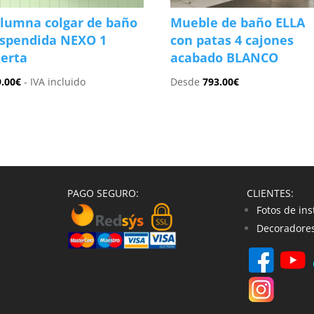
lumna colgar de baño
Mueble de baño ELLA
spendida NEXO 1
con patas 4 cajones
erta
acabado BLANCO
9.00
€
- IVA incluido
Desde
793.00
€
PAGO SEGURO:
CLIENTES:
Fotos de ins
Decoradores