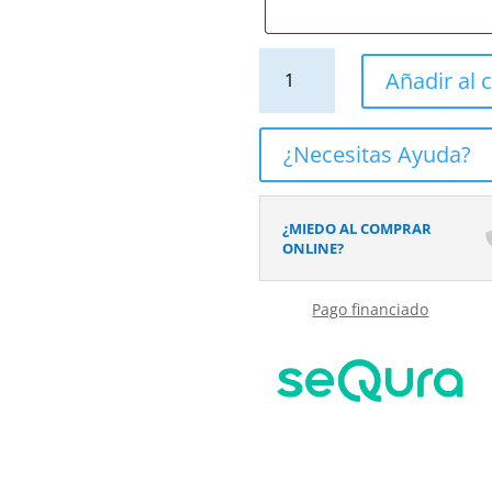
Mueble
Añadir al c
de
baño
BOX
¿Necesitas Ayuda?
a
suelo
120
¿MIEDO AL COMPRAR
cm
ONLINE?
3
cajones
Pago financiado
/
2
puertas
con
lavabo
resina
6
cm