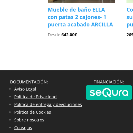
Mueble de baño ELLA
Co
con patas 2 cajones- 1
su
puerta acabado ARCILLA
pu
Desde
642.00
€
26
DOCUMENTACIÓN:
FINANCIACIÓN:
Aviso Legal
Política de Privacidad
Política de entrega y devoluciones
Política de Cookies
Sobre nosotros
Consejos