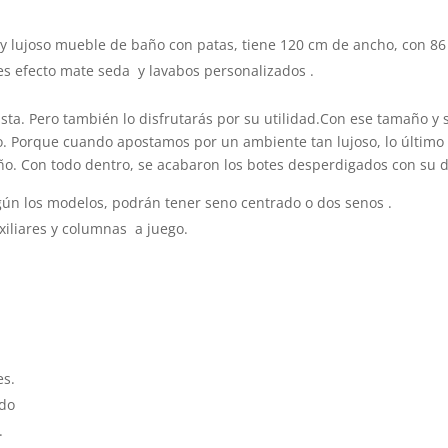
o y lujoso mueble de baño con patas, tiene 120 cm de ancho, con 86
res efecto mate seda y lavabos personalizados .
sta. Pero también lo disfrutarás por su utilidad.Con ese tamaño y s
o. Porque cuando apostamos por un ambiente tan lujoso, lo últim
o. Con todo dentro, se acabaron los botes desperdigados con su di
gún los modelos, podrán tener seno centrado o dos senos .
xiliares y columnas
a juego.
es.
ado
.