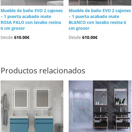
Mueble de baño EVO 2 cajones
Mueble de baño EVO 2 cajones
– 1 puerta acabado mate
– 1 puerta acabado mate
ROSA PALO con lavabo resina
BLANCO con lavabo resina 6
6 cm grosor
cm grosor
Desde
610.00
€
Desde
610.00
€
Productos relacionados