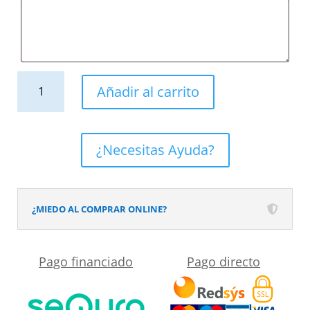
Mueble
Añadir al carrito
de
baño
2
¿Necesitas Ayuda?
cajones
acabado
mate
¿MIEDO AL COMPRAR ONLINE?
GRAFITO
con
Pago financiado
Pago directo
lavabo
resina
6