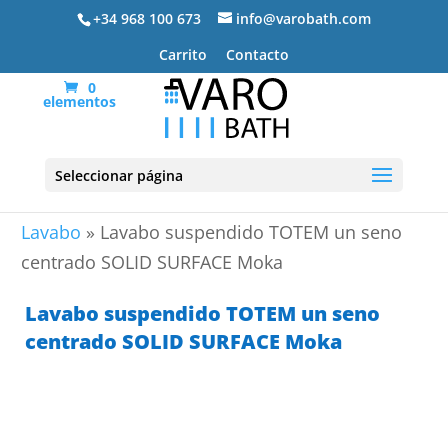
+34 968 100 673
info@varobath.com
Carrito
Contacto
0
elementos
Seleccionar página
Portada
»
Lavabos De Baño
»
Encimeras de
Lavabo
»
Lavabo suspendido TOTEM un seno
centrado SOLID SURFACE Moka
Lavabo suspendido TOTEM un seno
centrado SOLID SURFACE Moka