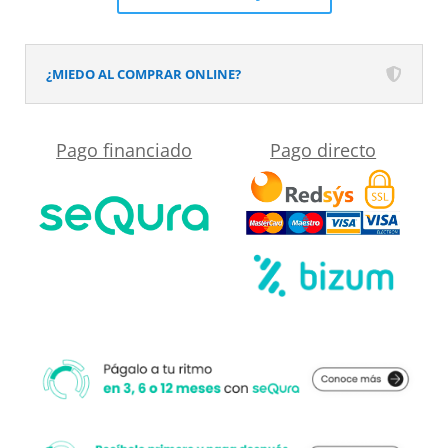
seno
centrado
SOLID
¿MIEDO AL COMPRAR ONLINE?
SURFACE
Moka
Pago financiado
Pago directo
cantidad