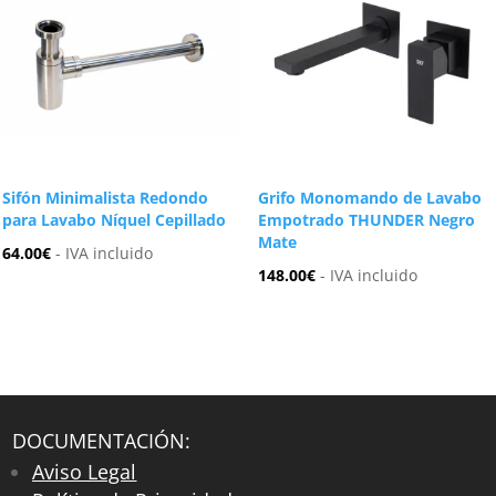
Sifón Minimalista Redondo
Grifo Monomando de Lavabo
para Lavabo Níquel Cepillado
Empotrado THUNDER Negro
Mate
64.00
€
- IVA incluido
148.00
€
- IVA incluido
DOCUMENTACIÓN:
Aviso Legal