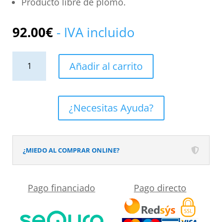
Producto libre de plomo.
92.00
€
- IVA incluido
Grifo
Añadir al carrito
Monomando
de
Lavabo
¿Necesitas Ayuda?
ROCK
Oro
Cepillado
¿MIEDO AL COMPRAR ONLINE?
cantidad
Pago financiado
Pago directo