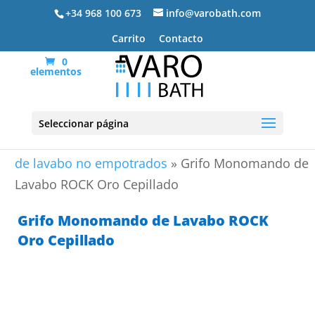
+34 968 100 673
info@varobath.com
Carrito
Contacto
0
elementos
Seleccionar página
Portada
»
Grifos de baño
»
Grifería Lavabo
»
Grifos
de lavabo no empotrados
»
Grifo Monomando de
Lavabo ROCK Oro Cepillado
Grifo Monomando de Lavabo ROCK
Oro Cepillado