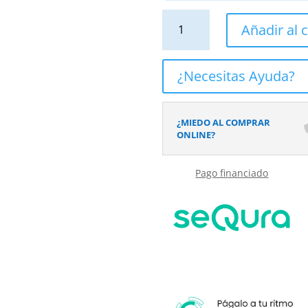
Lavabo
Añadir al c
sobre
encimera
OSIRIS
¿Necesitas Ayuda?
Solid
Surface
Arcilla
¿MIEDO AL COMPRAR
cantidad
ONLINE?
Pago financiado