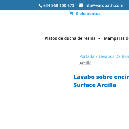
+34 968 100 673
info@varobath.com
0 elementos
Platos de ducha de resina
Mamparas d
Portada
»
Lavabos De Ba
Arcilla
Lavabo sobre enci
Surface Arcilla