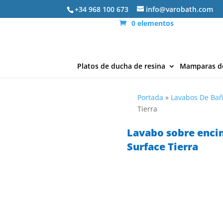
+34 968 100 673
info@varobath.com
0 elementos
Platos de ducha de resina
Mamparas d
Portada
»
Lavabos De Ba
Tierra
Lavabo sobre enci
Surface Tierra