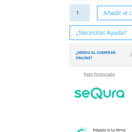
Lavabo
Añadir al c
sobre
encimera
GENIL
¿Necesitas Ayuda?
Solid
Surface
Tierra
¿MIEDO AL COMPRAR
cantidad
ONLINE?
Pago financiado