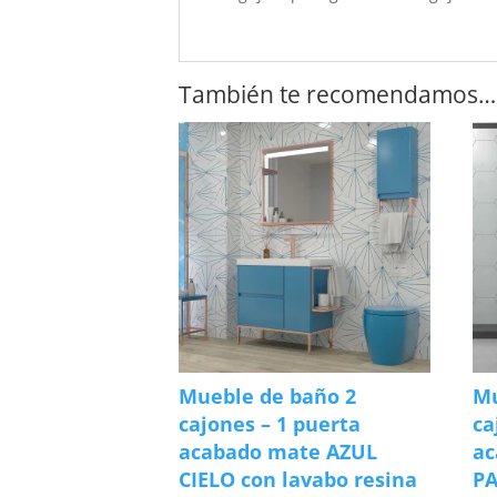
También te recomendamos…
Mueble de baño 2
Mu
cajones – 1 puerta
ca
acabado mate AZUL
ac
CIELO con lavabo resina
PA