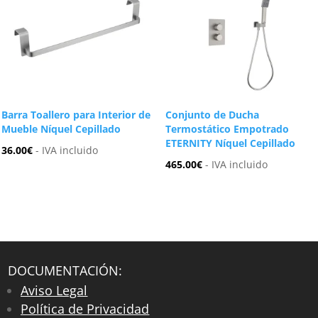
Barra Toallero para Interior de
Conjunto de Ducha
Mueble Níquel Cepillado
Termostático Empotrado
ETERNITY Níquel Cepillado
36.00
€
- IVA incluido
465.00
€
- IVA incluido
DOCUMENTACIÓN:
Aviso Legal
Política de Privacidad