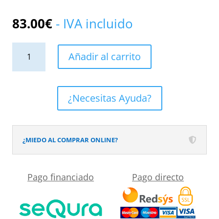
83.00
€
- IVA incluido
Grifo
Añadir al carrito
Monomando
de
Lavabo
¿Necesitas Ayuda?
ROCK
Níquel
Cepillado
¿MIEDO AL COMPRAR ONLINE?
cantidad
Pago financiado
Pago directo