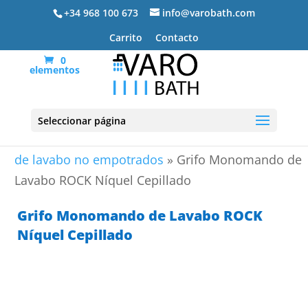
+34 968 100 673
info@varobath.com
Carrito
Contacto
0
elementos
Seleccionar página
Portada
»
Grifos de baño
»
Grifería Lavabo
»
Grifos
de lavabo no empotrados
»
Grifo Monomando de
Lavabo ROCK Níquel Cepillado
Grifo Monomando de Lavabo ROCK
Níquel Cepillado