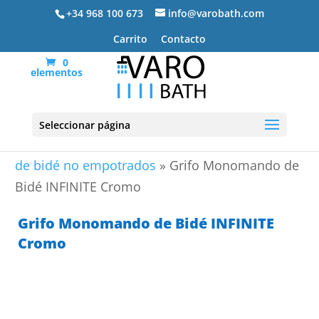
+34 968 100 673
info@varobath.com
Carrito
Contacto
0
elementos
Seleccionar página
Portada
»
Grifos de baño
»
Grifería Bidé
»
Grifos
de bidé no empotrados
»
Grifo Monomando de
Bidé INFINITE Cromo
Grifo Monomando de Bidé INFINITE
Cromo