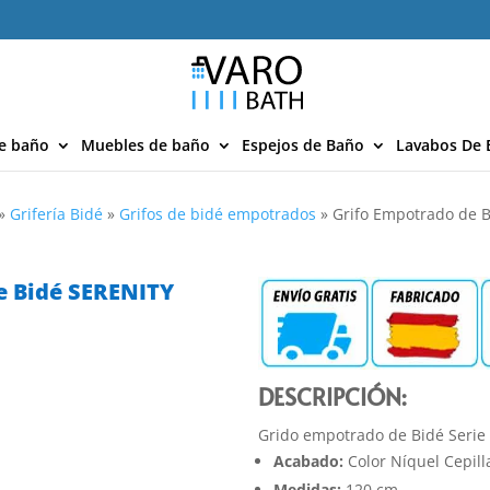
e baño
Muebles de baño
Espejos de Baño
Lavabos De 
»
Grifería Bidé
»
Grifos de bidé empotrados
»
Grifo Empotrado de 
e Bidé SERENITY
DESCRIPCIÓN:
Grido empotrado de Bidé Serie
Acabado:
Color Níquel Cepill
Medidas:
120 cm.