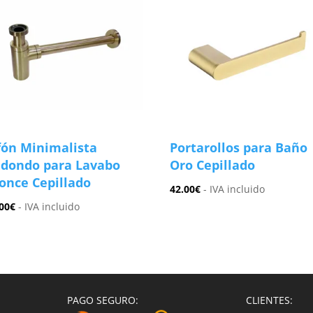
fón Minimalista
Portarollos para Baño
dondo para Lavabo
Oro Cepillado
once Cepillado
42.00
€
- IVA incluido
00
€
- IVA incluido
PAGO SEGURO:
CLIENTES: