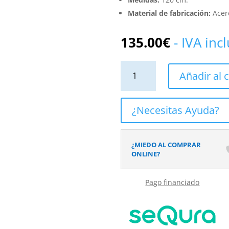
Material de fabricación:
Acer
135.00
€
- IVA inc
Grifo
Añadir al c
Empotrado
de
Bidé
¿Necesitas Ayuda?
SERENITY
Níquel
Cepillado
¿MIEDO AL COMPRAR
cantidad
ONLINE?
Pago financiado