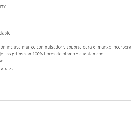
ITY.
dable.
sión.Incluye mango con pulsador y soporte para el mango incorporad
je.Los grifos son 100% libres de plomo y cuentan con:
as.
ratura.
s