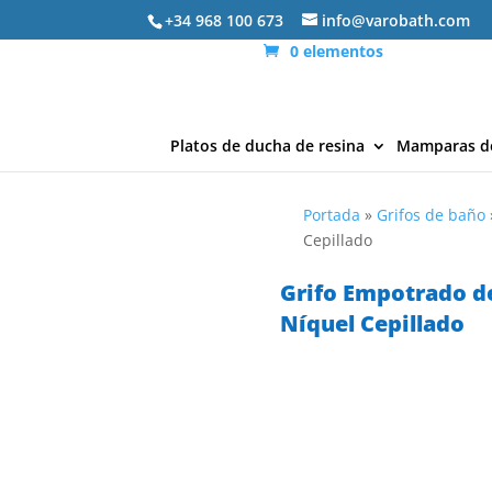
+34 968 100 673
info@varobath.com
0 elementos
Platos de ducha de resina
Mamparas d
Portada
»
Grifos de baño
Cepillado
Grifo Empotrado d
Níquel Cepillado