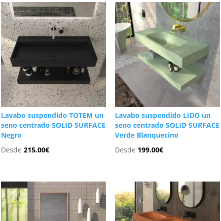
Lavabo suspendido TOTEM un
Lavabo suspendido LIDO un
seno centrado SOLID SURFACE
seno centrado SOLID SURFACE
Negro
Verde Blanquecino
Desde
215.00
€
Desde
199.00
€