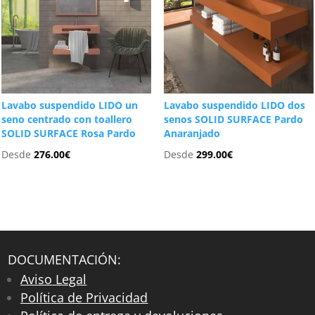
Lavabo suspendido LIDO un
Lavabo suspendido LIDO dos
seno centrado con toallero
senos SOLID SURFACE Pardo
SOLID SURFACE Rosa Pardo
Anaranjado
Desde
276.00
€
Desde
299.00
€
DOCUMENTACIÓN:
Aviso Legal
Política de Privacidad