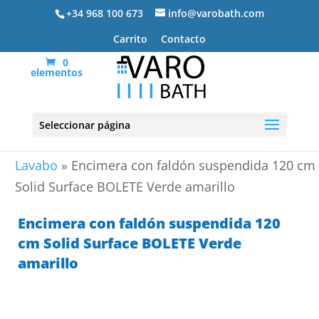
+34 968 100 673
info@varobath.com
Carrito
Contacto
0
elementos
Seleccionar página
Portada
»
Lavabos De Baño
»
Encimeras de
Lavabo
»
Encimera con faldón suspendida 120 cm
Solid Surface BOLETE Verde amarillo
Encimera con faldón suspendida 120
cm Solid Surface BOLETE Verde
amarillo