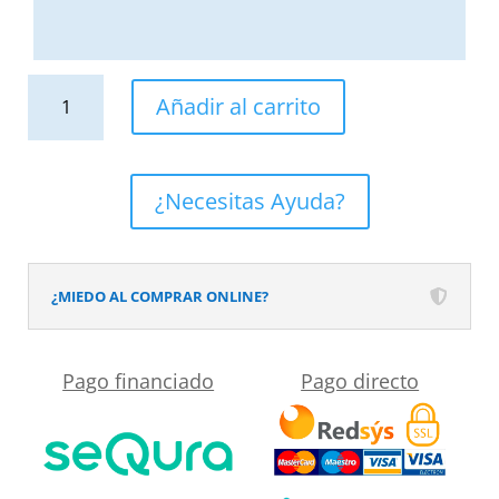
Encimera
Añadir al carrito
con
faldón
suspendida
¿Necesitas Ayuda?
120
cm
Solid
¿MIEDO AL COMPRAR ONLINE?
Surface
BOLETE
Pago financiado
Pago directo
Verde
amarillo
cantidad