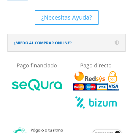
Moho
para
¿Necesitas Ayuda?
cuartos
de
baño
¿MIEDO AL COMPRAR ONLINE?
y
zonas
Pago financiado
Pago directo
humedas
cantidad