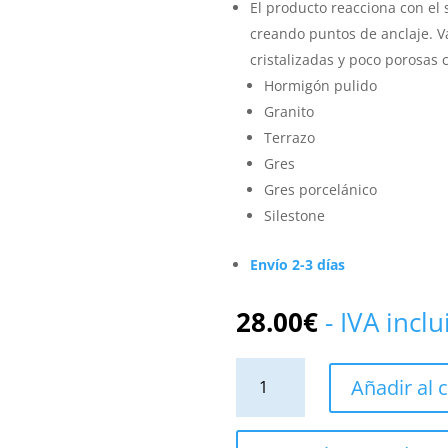
El producto reacciona con el s
creando puntos de anclaje. Vá
cristalizadas y poco porosas
Hormigón pulido
Granito
Terrazo
Gres
Gres porcelánico
Silestone
Envío 2-3 días
28.00
€
- IVA incl
Antideslizante
Añadir al c
para
bañeras
,