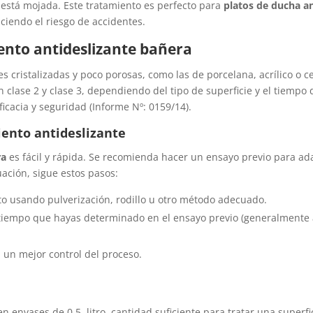
e está mojada. Este tratamiento es perfecto para
platos de ducha an
ciendo el riesgo de accidentes.
ento antideslizante bañera
es cristalizadas y poco porosas, como las de porcelana, acrílico o 
n clase 2 y clase 3, dependiendo del tipo de superficie y el tiempo
icacia y seguridad (Informe Nº: 0159/14).
ento antideslizante
ra
es fácil y rápida. Se recomienda hacer un ensayo previo para ada
uación, sigue estos pasos:
to usando pulverización, rodillo u otro método adecuado.
 tiempo que hayas determinado en el ensayo previo (generalmente 
a un mejor control del proceso.
n envases de 0.5 litro, cantidad suficiente para tratar una superf