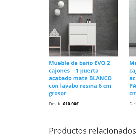
Mueble de baño EVO 2
Mu
cajones – 1 puerta
ca
acabado mate BLANCO
ac
con lavabo resina 6 cm
PA
grosor
cm
Desde
610.00
€
De
Productos relacionado