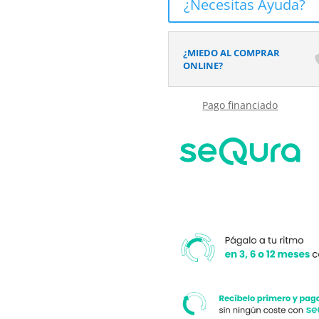
¿Necesitas Ayuda?
platos
de
ducha
¿MIEDO AL COMPRAR
y
ONLINE?
suelos
de
Pago financiado
cuartos
de
baños.
cantidad