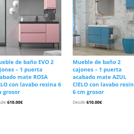
eble de baño EVO 2
Mueble de baño 2
jones – 1 puerta
cajones – 1 puerta
abado mate ROSA
acabado mate AZUL
LO con lavabo resina 6
CIELO con lavabo resi
 grosor
6 cm grosor
sde
610.00
€
Desde
610.00
€
s