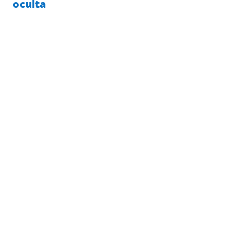
oculta
ENVÍO
GARANTÍA 10
EXPRESS
AÑOS