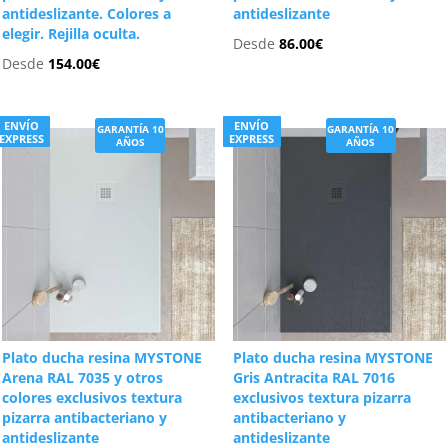
antideslizante. Colores a
antideslizante
elegir. Rejilla oculta.
Desde
86.00
€
Desde
154.00
€
ENVÍO
ENVÍO
GARANTÍA 10
GARANTÍA 10
EXPRESS
EXPRESS
AÑOS
AÑOS
Plato ducha resina MYSTONE
Plato ducha resina MYSTONE
Arena RAL 7035 y otros
Gris Antracita RAL 7016
colores exclusivos textura
exclusivos textura pizarra
pizarra antibacteriano y
antibacteriano y
antideslizante
antideslizante