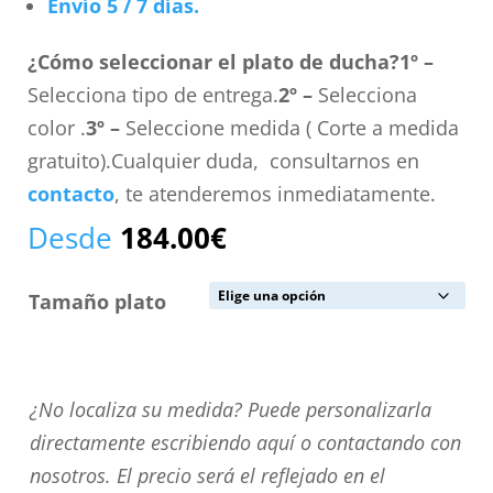
Envío 5 / 7 días.
¿Cómo seleccionar el plato de ducha?
1º –
Selecciona tipo de entrega.
2º –
Selecciona
color .
3º –
Seleccione medida ( Corte a medida
gratuito).Cualquier duda, consultarnos en
contacto
, te atenderemos inmediatamente.
Desde
184.00
€
Tamaño plato
¿No
¿No localiza su medida? Puede personalizarla
localiza
directamente escribiendo aquí o contactando con
su
nosotros. El precio será el reflejado en el