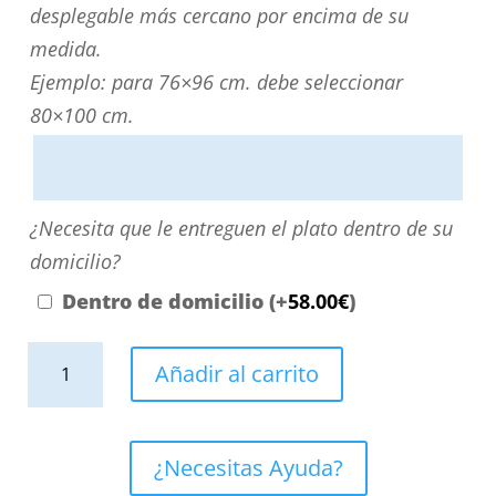
medida?
desplegable más cercano por encima de su
Puede
medida.
personalizarla
Ejemplo: para 76×96 cm. debe seleccionar
directamente
80×100 cm.
escribiendo
aquí
o
¿Necesita
¿Necesita que le entreguen el plato dentro de su
contactando
que
domicilio?
con
le
Dentro de domicilio
(+
58.00
€
)
nosotros.
entreguen
El
Plato
el
Añadir al carrito
precio
ducha
plato
será
de
dentro
el
resina
de
¿Necesitas Ayuda?
reflejado
enmarcado
su