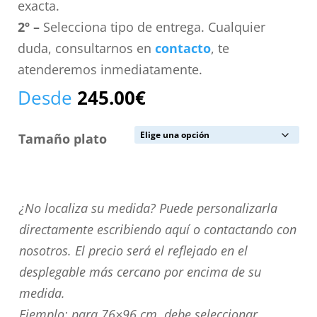
exacta.
2º –
Selecciona tipo de entrega. Cualquier
duda, consultarnos en
contacto
, te
atenderemos inmediatamente.
Desde
245.00
€
Tamaño plato
¿No
¿No localiza su medida? Puede personalizarla
localiza
directamente escribiendo aquí o contactando con
su
nosotros. El precio será el reflejado en el
medida?
desplegable más cercano por encima de su
Puede
medida.
personalizarla
Ejemplo: para 76×96 cm. debe seleccionar