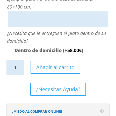
directamente
80×100 cm.
escribiendo
aquí
o
¿Necesita
¿Necesita que le entreguen el plato dentro de su
contactando
que
domicilio?
con
le
Dentro de domicilio
(+
58.00
€
)
nosotros.
entreguen
El
Plato
el
Añadir al carrito
precio
de
plato
será
ducha
dentro
el
resina
de
¿Necesitas Ayuda?
reflejado
textura
su
en
pizarra.
domicilio?
el
Efecto
¿MIEDO AL COMPRAR ONLINE?
desplegable