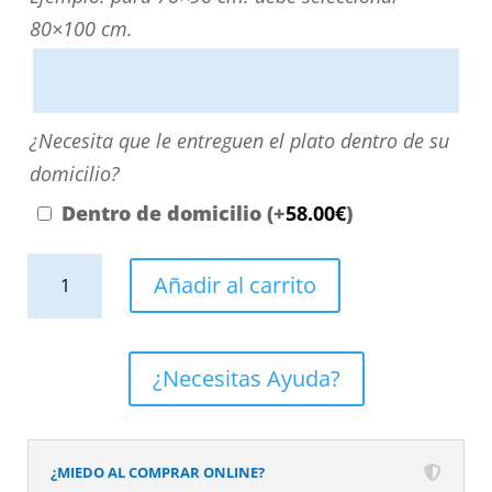
directamente
80×100 cm.
escribiendo
aquí
o
¿Necesita
¿Necesita que le entreguen el plato dentro de su
contactando
que
domicilio?
con
le
Dentro de domicilio
(+
58.00
€
)
nosotros.
entreguen
El
Plato
el
Añadir al carrito
precio
de
plato
será
ducha
dentro
el
resina
de
¿Necesitas Ayuda?
reflejado
textura
su
en
pizarra.
domicilio?
el
Efecto
¿MIEDO AL COMPRAR ONLINE?
desplegable