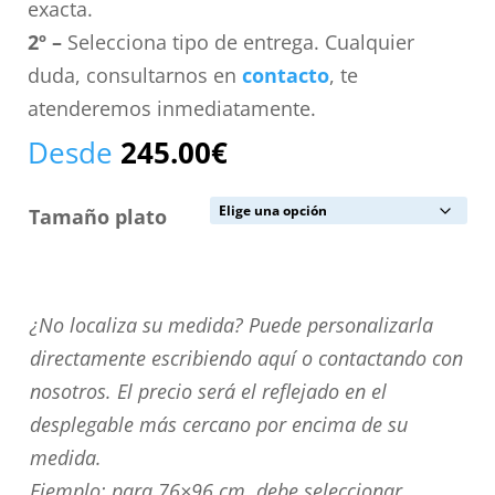
exacta.
2º –
Selecciona tipo de entrega. Cualquier
duda, consultarnos en
contacto
, te
atenderemos inmediatamente.
Desde
245.00
€
Tamaño plato
¿No
¿No localiza su medida? Puede personalizarla
localiza
directamente escribiendo aquí o contactando con
su
nosotros. El precio será el reflejado en el
medida?
desplegable más cercano por encima de su
Puede
medida.
personalizarla
Ejemplo: para 76×96 cm. debe seleccionar