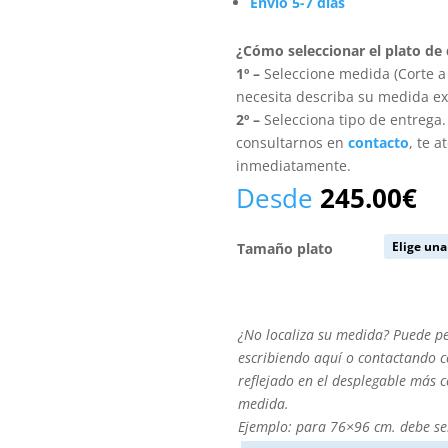
Envío 5-7 días
¿Cómo seleccionar el plato de
1º –
Seleccione medida (Corte a 
necesita describa su medida ex
2º –
Selecciona tipo de entrega
consultarnos en
contacto
, te 
inmediatamente.
Desde
245.00
€
Tamaño plato
¿No
¿No localiza su medida? Puede p
localiza
escribiendo aquí o contactando co
su
reflejado en el desplegable más 
medida?
medida.
Puede
Ejemplo: para 76×96 cm. debe se