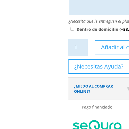
personalizarla
directamente
escribiendo
aquí
¿Necesita
¿Necesita que le entreguen el pla
o
que
Dentro de domicilio
(+
58
contactando
le
con
entreguen
Plato
Añadir al c
nosotros.
el
de
El
plato
ducha
precio
dentro
resina
¿Necesitas Ayuda?
será
de
textura
el
su
pizarra.
reflejado
domicilio?
Efecto
¿MIEDO AL COMPRAR
en
en
ONLINE?
el
Mármol
desplegable
MELURA
más
Pago financiado
-
cercano
antideslizante
a
STONE
su
3D