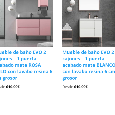
eble de baño EVO 2
Mueble de baño EVO 2
jones – 1 puerta
cajones – 1 puerta
abado mate ROSA
acabado mate BLANC
LO con lavabo resina 6
con lavabo resina 6 c
 grosor
grosor
sde
610.00
€
Desde
610.00
€
s