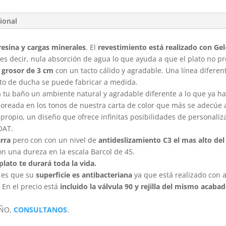
ional
resina y cargas minerales
. El
revestimiento está realizado con Ge
 es decir, nula absorción de agua lo que ayuda a que el plato no 
grosor de 3 cm
con un tacto cálido y agradable. Una línea diferen
ato de ducha se puede fabricar a medida.
a tu baño un ambiente natural y agradable diferente a lo que ya hab
oreada en los tonos de nuestra carta de color que más se adecúe al
 propio, un diseño que ofrece infinitas posibilidades de personali
OAT.
rra
pero con con un nivel de
antideslizamiento C3 el mas alto de
on una dureza en la escala Barcol de 45.
plato te durará toda la vida.
o es que su
superficie es antibacteriana
ya que está realizado con
 En el precio está
incluido la válvula 90 y rejilla del mismo acaba
EÑO,
CONSULTANOS
.