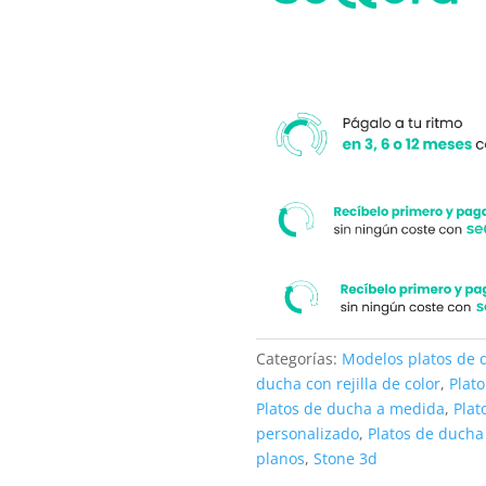
medida.
moderno
cantidad
Categorías:
Modelos platos de 
ducha con rejilla de color
,
Plat
Platos de ducha a medida
,
Plat
personalizado
,
Platos de ducha
planos
,
Stone 3d