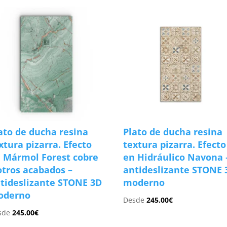
ato de ducha resina
Plato de ducha resina
xtura pizarra. Efecto
textura pizarra. Efecto
 Mármol Forest cobre
en Hidráulico Navona 
otros acabados –
antideslizante STONE 
tideslizante STONE 3D
moderno
oderno
Desde
245.00
€
sde
245.00
€