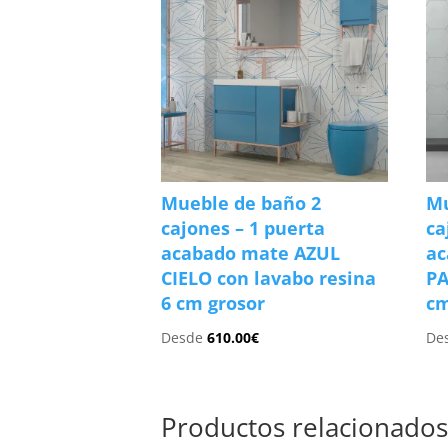
Mueble de baño 2
Mu
cajones – 1 puerta
ca
acabado mate AZUL
ac
CIELO con lavabo resina
PA
6 cm grosor
cm
Desde
610.00
€
De
Productos relacionado