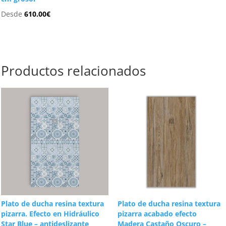
Desde
610.00
€
Productos relacionados
Plato de ducha resina textura
Plato de ducha resina textura
pizarra. Efecto en Hidráulico
pizarra acabado efecto
Star Blue – antideslizante
Madera Castaño Oscuro –