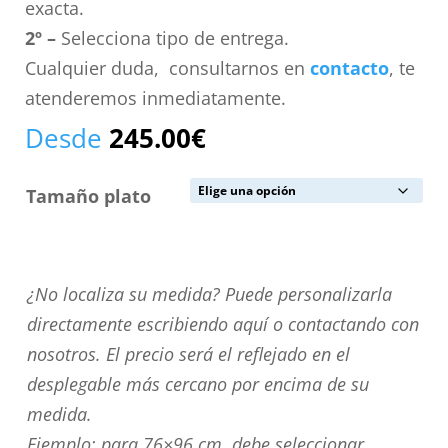
exacta.
2º –
Selecciona tipo de entrega.
Cualquier duda, consultarnos en
contacto
, te
atenderemos inmediatamente.
Desde
245.00
€
Tamaño plato
¿No
¿No localiza su medida? Puede personalizarla
localiza
directamente escribiendo aquí o contactando con
su
nosotros. El precio será el reflejado en el
medida?
desplegable más cercano por encima de su
Puede
medida.
personalizarla
Ejemplo: para 76×96 cm. debe seleccionar