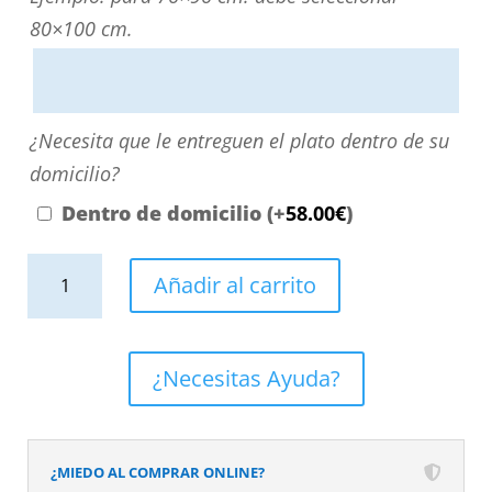
directamente
80×100 cm.
escribiendo
aquí
o
¿Necesita
¿Necesita que le entreguen el plato dentro de su
contactando
que
domicilio?
con
le
Dentro de domicilio
(+
58.00
€
)
nosotros.
entreguen
El
Plato
el
Añadir al carrito
precio
de
plato
será
ducha
dentro
el
resina
de
¿Necesitas Ayuda?
reflejado
textura
su
en
pizarra.
domicilio?
el
Efecto
¿MIEDO AL COMPRAR ONLINE?
desplegable