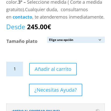
color.
3º –
Seleccione medida ( Corte a medida
gratuito).Cualquier duda, consultarnos
en
contacto
, te atenderemos inmediatamente.
Desde
245.00
€
Tamaño plato
Plato
Añadir al carrito
de
ducha
resina
¿Necesitas Ayuda?
textura
pizarra
acabado