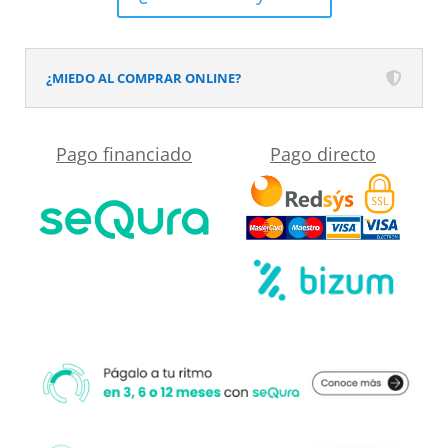
textura
pizarra
acabado
¿MIEDO AL COMPRAR ONLINE?
efecto
Madera
Pago financiado
Pago directo
QUEYA
-
antideslizante
STONE
3D
moderno
cantidad