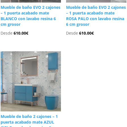
Mueble de baño EVO 2 cajones
Mueble de baño EVO 2 cajones
– 1 puerta acabado mate
– 1 puerta acabado mate
BLANCO con lavabo resina 6
ROSA PALO con lavabo resina
cm grosor
6 cm grosor
Desde
610.00
€
Desde
610.00
€
Mueble de baño 2 cajones – 1
puerta acabado mate AZUL