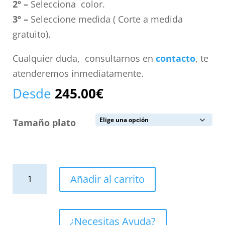
2º –
Selecciona color.
3º –
Seleccione medida ( Corte a medida
gratuito).
Cualquier duda, consultarnos en
contacto
, te
atenderemos inmediatamente.
Desde
245.00
€
Tamaño plato
Plato
Añadir al carrito
de
ducha
resina
¿Necesitas Ayuda?